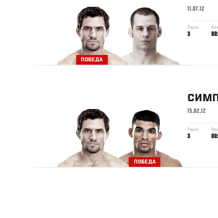
11.07.12
Раунд
Вр
3
00
ПОБЕДА
СИМ
15.02.12
Раунд
Вр
3
00
ПОБЕДА