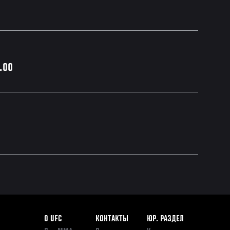
1.00
Footer
О UFC
КОНТАКТЫ
ЮР. РАЗДЕЛ