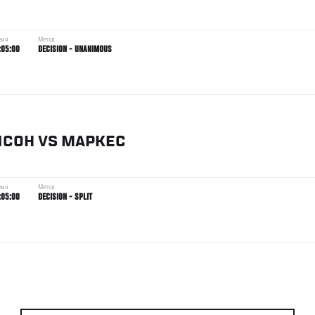
емя
Метод
:05:00
DECISION - UNANIMOUS
ПСОН
VS
МАРКЕС
емя
Метод
:05:00
DECISION - SPLIT