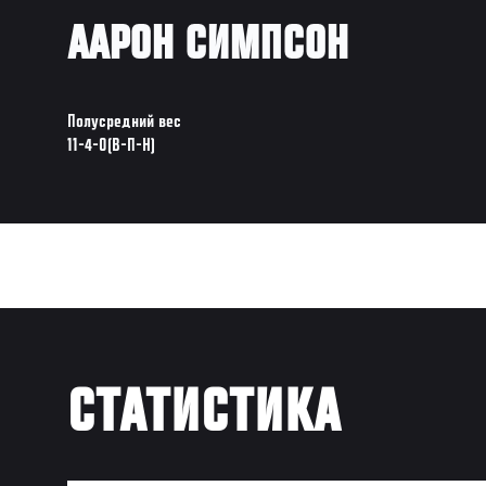
ААРОН СИМПСОН
Полусредний вес
11-4-0(В-П-Н)
СТАТИСТИКА