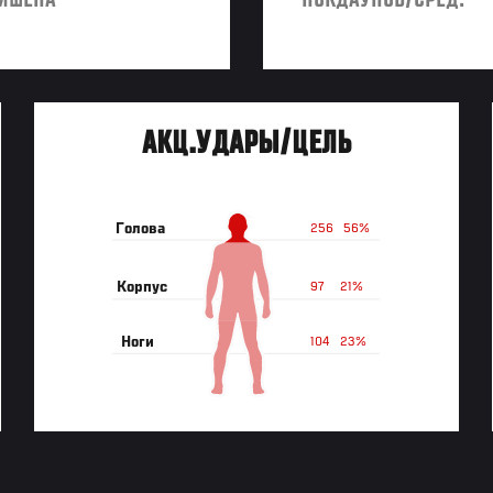
ИШЕНА
НОКДАУНОВ/СРЕД.
АКЦ.УДАРЫ/ЦЕЛЬ
Голова
256
56%
Корпус
97
21%
Ноги
104
23%