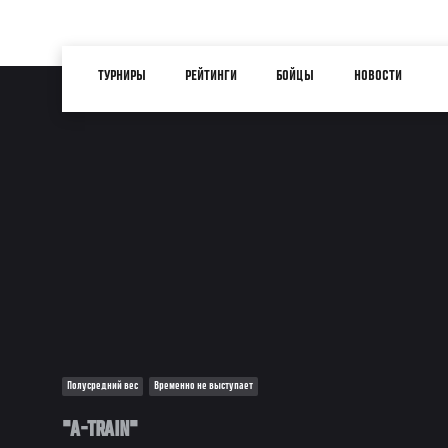
Перейти
к
Main
основному
ТУРНИРЫ
РЕЙТИНГИ
БОЙЦЫ
НОВОСТИ
navigation
содержанию
Полусредний вес
Временно не выступает
"A-TRAIN"