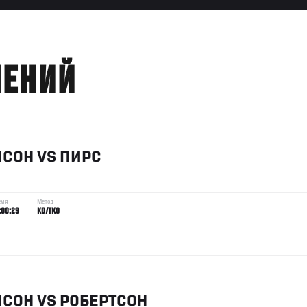
ЛЕНИЙ
ПСОН
VS
ПИРС
емя
Метод
:00:29
KO/TKO
ПСОН
VS
РОБЕРТСОН