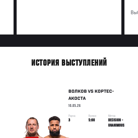
Вы
ИСТОРИЯ ВЫСТУПЛЕНИЙ
ВОЛКОВ
VS
КОРТЕС-
АКОСТА
10.05.26
Раунд
Время
Метод
3
5:00
DECISION -
UNANIMOUS