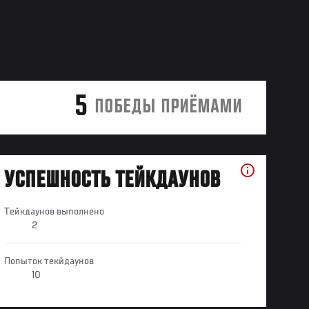
5
ПОБЕДЫ ПРИЁМАМИ
УСПЕШНОСТЬ ТЕЙКДАУНОВ
Тейкдаунов выполнено
2
Попыток текйдаунов
10