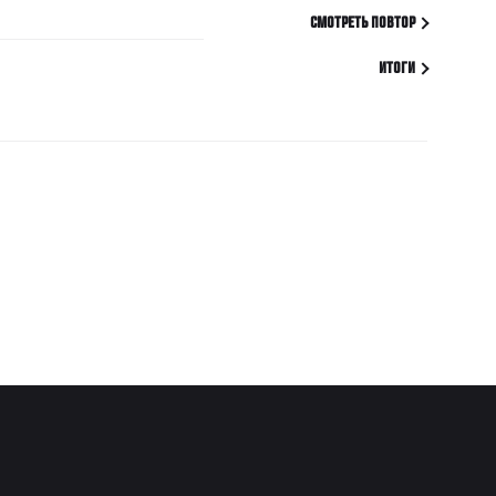
СМОТРЕТЬ ПОВТОР
ИТОГИ