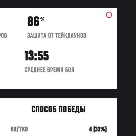
86
%
РОВ
ЗАЩИТА ОТ ТЕЙКДАУНОВ
13:55
СРЕДНЕЕ ВРЕМЯ БОЯ
СПОСОБ ПОБЕДЫ
KO/TKO
4 (33%)