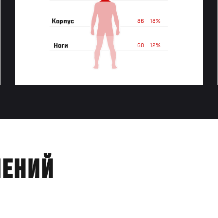
Корпус
86
18%
Ноги
60
12%
ЛЕНИЙ