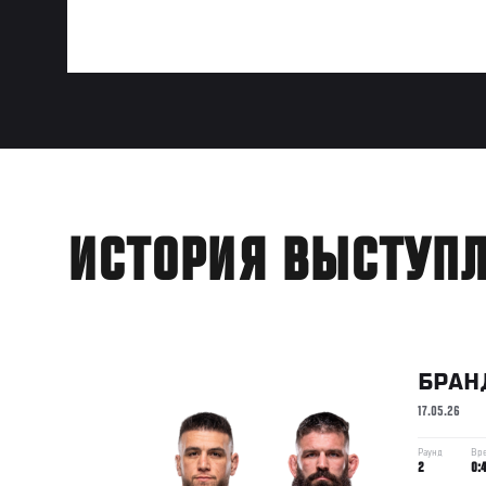
ИСТОРИЯ ВЫСТУП
БРА
17.05.26
Раунд
Вр
2
0: