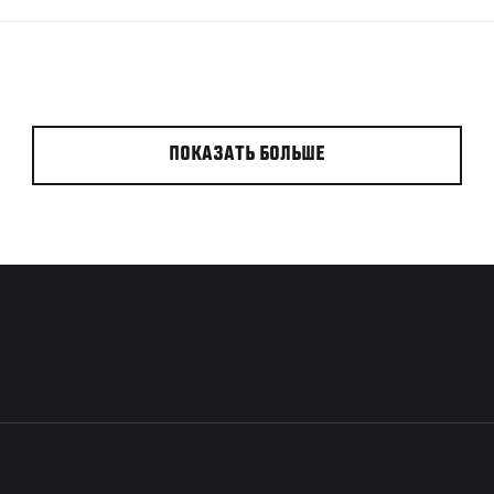
ПОКАЗАТЬ БОЛЬШЕ