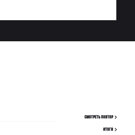
СМОТРЕТЬ ПОВТОР
ИТОГИ