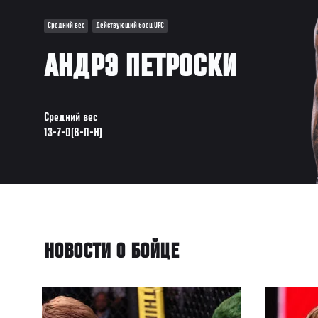
Средний вес
Действующий боец UFC
АНДРЭ ПЕТРОСКИ
Средний вес
13-7-0(В-П-Н)
НОВОСТИ О БОЙЦЕ