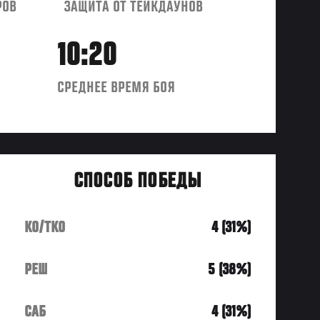
РОВ
ЗАЩИТА ОТ ТЕЙКДАУНОВ
10:20
СРЕДНЕЕ ВРЕМЯ БОЯ
СПОСОБ ПОБЕДЫ
KO/TKO
4 (31%)
РЕШ
5 (38%)
САБ
4 (31%)