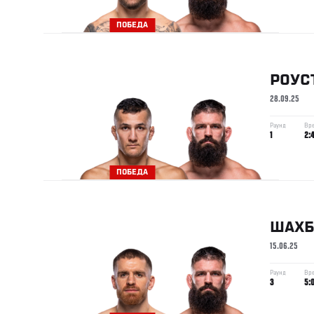
ПОБЕДА
РОУС
28.09.25
Раунд
Вр
1
2:
ПОБЕДА
ШАХБ
15.06.25
Раунд
Вр
3
5: