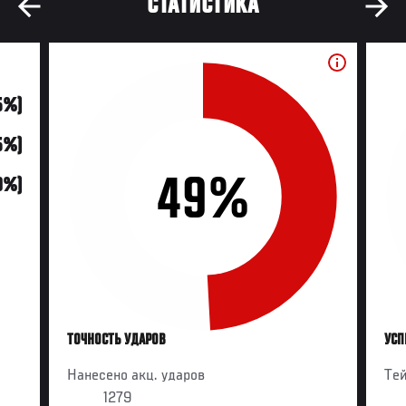
СТАТИСТИКА
5%)
5%)
49%
0%)
ТОЧНОСТЬ УДАРОВ
УСП
Нанесено акц. ударов
Те
1279