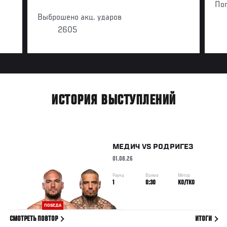
По
Выброшено акц. ударов
2605
ИСТОРИЯ ВЫСТУПЛЕНИЙ
МЕДИЧ
VS
РОДРИГЕЗ
01.08.26
Раунд
Время
Метод
1
0:30
KO/TKO
ПОБЕДА
СМОТРЕТЬ ПОВТОР
ИТОГИ