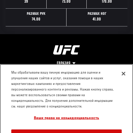
39
73.00
170.00
РАЗМАХ РУК
РАЗМАХ НОГ
74.00
41.00
ЕВРАЗИЯ
Мы обрабатываем вашу личную информацию для оценки и
улучшения наших сайтов и услуг, оказания помощи в наших
Footer
О UFC
КОНТАКТЫ
ЮР. РАЗДЕЛ
маркетинговых кампаниях и предоставления
персонализированного контента и рекламы. Нажав кнопку справа,
Про ММА
Пресс-центр
Условия
вы можете воспользоваться своими правами на
Социальная
использования
конфиденциальность. Для получения дополнительной информации
ответственность
Политика
см. наше уведомление о конфиденциальности.
Вакансии
конфиденциальности
Ваши права на конфиденциальность
Магазин