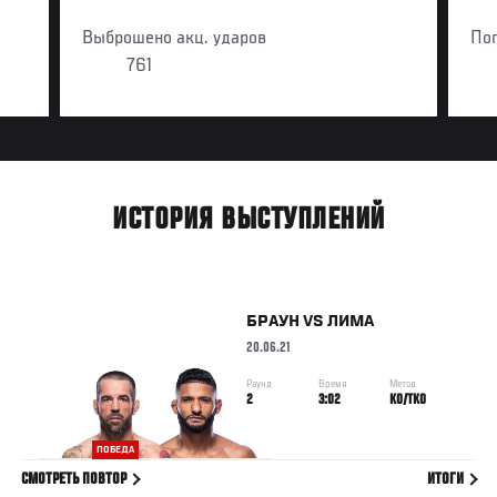
Выброшено акц. ударов
По
761
ИСТОРИЯ ВЫСТУПЛЕНИЙ
БРАУН
VS
ЛИМА
20.06.21
Раунд
Время
Метод
2
3:02
KO/TKO
ПОБЕДА
СМОТРЕТЬ ПОВТОР
ИТОГИ