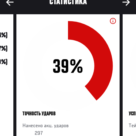
СТАТИСТИКА
4%)
7%)
39%
9%)
ТОЧНОСТЬ УДАРОВ
УСП
Нанесено акц. ударов
Те
297