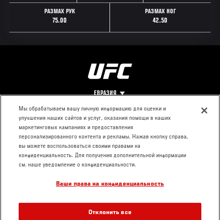
РАЗМАХ РУК
РАЗМАХ НОГ
75.00
42.50
ЕВРАЗИЯ
Мы обрабатываем вашу личную информацию для оценки и
улучшения наших сайтов и услуг, оказания помощи в наших
Footer
О UFC
КОНТАКТЫ
ЮР. РАЗДЕЛ
маркетинговых кампаниях и предоставления
персонализированного контента и рекламы. Нажав кнопку справа,
Про ММА
Пресс-центр
Условия
вы можете воспользоваться своими правами на
Социальная
использования
конфиденциальность. Для получения дополнительной информации
ответственность
Политика
см. наше уведомление о конфиденциальности.
Вакансии
конфиденциальности
Ваши права на конфиденциальность
Магазин
Отклонить все