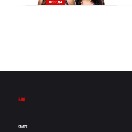
ПОБЕДА
БИО
СТАТУС