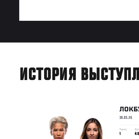
ИСТОРИЯ ВЫСТУП
ЛОКБ
30.05.26
Раунд
Вр
1
4: