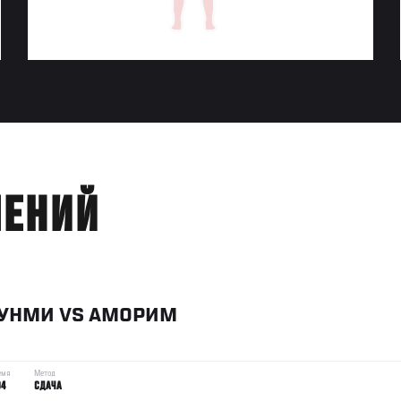
ЛЕНИЙ
УНМИ
VS
АМОРИМ
емя
Метод
04
СДАЧА