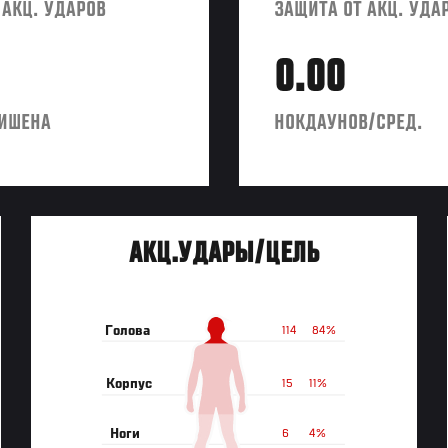
 АКЦ. УДАРОВ
ЗАЩИТА ОТ АКЦ. УДА
0.00
ИШЕНА
НОКДАУНОВ/СРЕД.
АКЦ.УДАРЫ/ЦЕЛЬ
Голова
114
84%
Корпус
15
11%
Ноги
6
4%