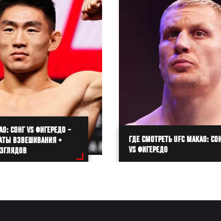
АО: СОНГ VS ФИГЕРЕДО –
ГДЕ СМОТРЕТЬ UFC МАКАО: СО
АТЫ ВЗВЕШИВАНИЯ +
VS ФИГЕРЕДО
ЗГЛЯДОВ