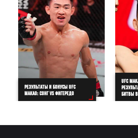
UFC МАК
РЕЗУЛЬТАТЫ И БОНУСЫ UFC
РЕЗУЛЬТ
МАКАО: СОНГ VS ФИГЕРЕДО
БИТВЫ В