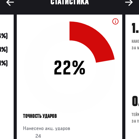
СТАТИСТИКА
1
6%)
НАН
ЗА 
3%)
22%
21%)
0
ТЕЙ
ТОЧНОСТЬ УДАРОВ
ЗА 
Нанесено акц. ударов
24