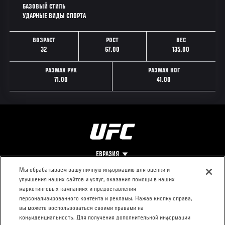
БАЗОВЫЙ СТИЛЬ
УДАРНЫЕ ВИДЫ СПОРТА
ВОЗРАСТ
РОСТ
ВЕС
32
67.00
135.00
РАЗМАХ РУК
РАЗМАХ НОГ
71.00
41.00
ЕВРАЗИЯ
Мы обрабатываем вашу личную информацию для оценки и
улучшения наших сайтов и услуг, оказания помощи в наших
Footer
О UFC
КОНТАКТЫ
ЮР. РАЗДЕЛ
маркетинговых кампаниях и предоставления
персонализированного контента и рекламы. Нажав кнопку справа,
Про ММА
Пресс-центр
Условия
вы можете воспользоваться своими правами на
Социальная
использования
конфиденциальность. Для получения дополнительной информации