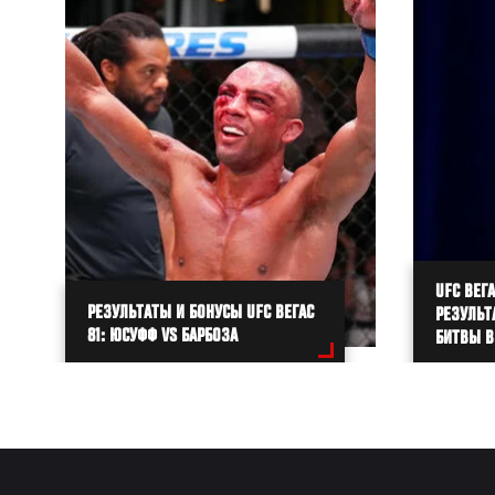
UFC ВЕГА
РЕЗУЛЬТАТЫ И БОНУСЫ UFC ВЕГАС
РЕЗУЛЬТ
81: ЮСУФФ VS БАРБОЗА
БИТВЫ В