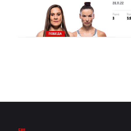
20.11.22
Раунд
Вр
3
5:
ПОБЕДА