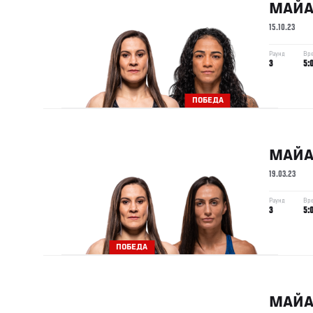
МАЙ
15.10.23
Раунд
Вр
3
5:
ПОБЕДА
МАЙ
19.03.23
Раунд
Вр
3
5:
ПОБЕДА
МАЙ