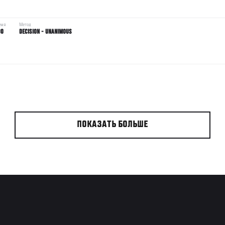
емя
Метод
00
DECISION - UNANIMOUS
ПОКАЗАТЬ БОЛЬШЕ