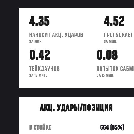
4.35
4.52
НАНОСИТ АКЦ. УДАРОВ
ПРОПУСКАЕТ
ЗА МИН.
ЗА МИН.
0.42
0.08
ТЕЙКДАУНОВ
ПОПЫТОК САБМ
ЗА 15 МИН.
ЗА 15 МИН.
АКЦ. УДАРЫ/ПОЗИЦИЯ
В СТОЙКЕ
664 (85%)