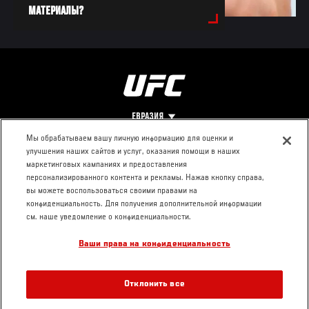
МАТЕРИАЛЫ?
ЕВРАЗИЯ
Мы обрабатываем вашу личную информацию для оценки и
улучшения наших сайтов и услуг, оказания помощи в наших
Footer
О UFC
КОНТАКТЫ
ЮР. РАЗДЕЛ
маркетинговых кампаниях и предоставления
персонализированного контента и рекламы. Нажав кнопку справа,
Про ММА
Пресс-центр
Условия
вы можете воспользоваться своими правами на
Социальная
использования
конфиденциальность. Для получения дополнительной информации
ответственность
Политика
см. наше уведомление о конфиденциальности.
Вакансии
конфиденциальности
Ваши права на конфиденциальность
Магазин
Отклонить все