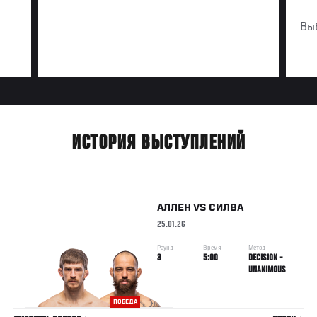
Вы
ИСТОРИЯ ВЫСТУПЛЕНИЙ
АЛЛЕН
VS
СИЛВА
25.01.26
Раунд
Время
Метод
3
5:00
DECISION -
UNANIMOUS
ПОБЕДА