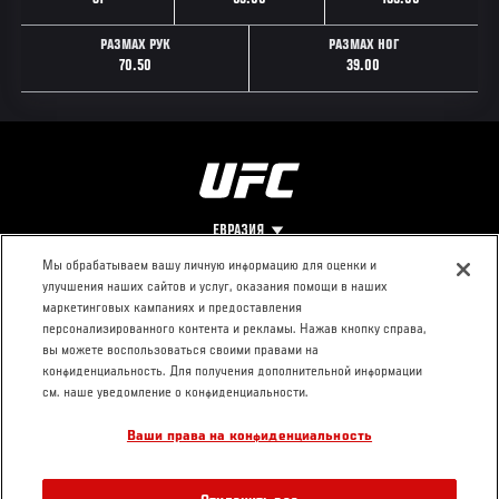
РАЗМАХ РУК
РАЗМАХ НОГ
70.50
39.00
ЕВРАЗИЯ
Мы обрабатываем вашу личную информацию для оценки и
улучшения наших сайтов и услуг, оказания помощи в наших
Footer
О UFC
КОНТАКТЫ
ЮР. РАЗДЕЛ
маркетинговых кампаниях и предоставления
персонализированного контента и рекламы. Нажав кнопку справа,
Про ММА
Пресс-центр
Условия
вы можете воспользоваться своими правами на
Социальная
использования
конфиденциальность. Для получения дополнительной информации
ответственность
Политика
см. наше уведомление о конфиденциальности.
Вакансии
конфиденциальности
Ваши права на конфиденциальность
Магазин