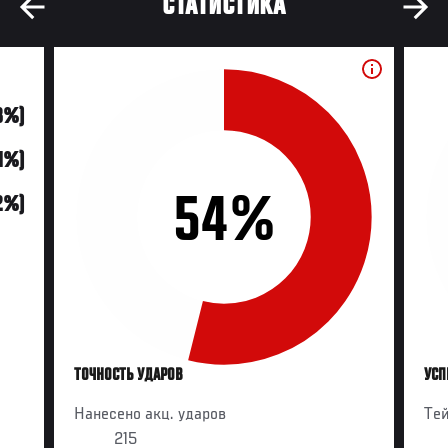
СТАТИСТИКА
(8%)
31%)
54%
2%)
ТОЧНОСТЬ УДАРОВ
УСП
Нанесено акц. ударов
Те
215