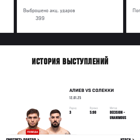
Выброшено акц. ударов
По
399
ИСТОРИЯ ВЫСТУПЛЕНИЙ
АЛИЕВ
VS
СОЛЕККИ
12.01.25
Раунд
Время
Метод
3
5:00
DECISION -
UNANIMOUS
ПОБЕДА