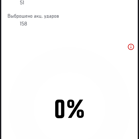
51
Выброшено акц. ударов
158
0%