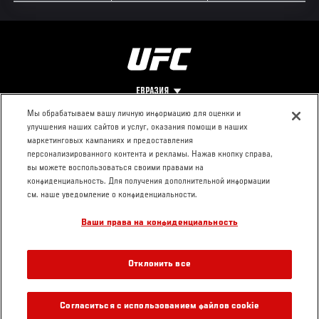
ЕВРАЗИЯ
Мы обрабатываем вашу личную информацию для оценки и
улучшения наших сайтов и услуг, оказания помощи в наших
Footer
О UFC
КОНТАКТЫ
ЮР. РАЗДЕЛ
маркетинговых кампаниях и предоставления
персонализированного контента и рекламы. Нажав кнопку справа,
Про ММА
Пресс-центр
Условия
вы можете воспользоваться своими правами на
Социальная
использования
конфиденциальность. Для получения дополнительной информации
ответственность
Политика
см. наше уведомление о конфиденциальности.
Вакансии
конфиденциальности
Ваши права на конфиденциальность
Магазин
Отклонить все
Согласиться с использованием файлов cookie