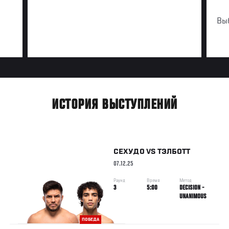
Вы
ИСТОРИЯ ВЫСТУПЛЕНИЙ
СЕХУДО
VS
ТЭЛБОТТ
07.12.25
Раунд
Время
Метод
3
5:00
DECISION -
UNANIMOUS
ПОБЕДА