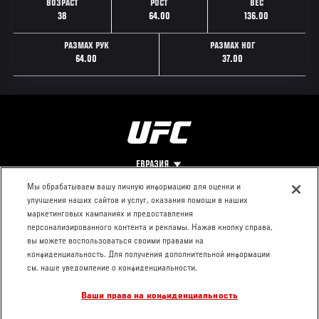
ВОЗРАСТ
РОСТ
ВЕС
38
64.00
136.00
РАЗМАХ РУК
РАЗМАХ НОГ
64.00
37.00
ЕВРАЗИЯ
Мы обрабатываем вашу личную информацию для оценки и
улучшения наших сайтов и услуг, оказания помощи в наших
Footer
О UFC
КОНТАКТЫ
ЮР. РАЗДЕЛ
маркетинговых кампаниях и предоставления
персонализированного контента и рекламы. Нажав кнопку справа,
Про ММА
Пресс-центр
Условия
вы можете воспользоваться своими правами на
Социальная
использования
конфиденциальность. Для получения дополнительной информации
ответственность
Политика
см. наше уведомление о конфиденциальности.
Вакансии
конфиденциальности
Ваши права на конфиденциальность
Магазин