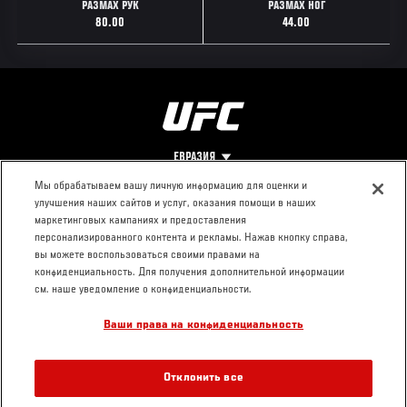
РАЗМАХ РУК
РАЗМАХ НОГ
80.00
44.00
ЕВРАЗИЯ
Мы обрабатываем вашу личную информацию для оценки и
улучшения наших сайтов и услуг, оказания помощи в наших
Footer
О UFC
КОНТАКТЫ
ЮР. РАЗДЕЛ
маркетинговых кампаниях и предоставления
персонализированного контента и рекламы. Нажав кнопку справа,
Про ММА
Пресс-центр
Условия
вы можете воспользоваться своими правами на
Социальная
использования
конфиденциальность. Для получения дополнительной информации
ответственность
Политика
см. наше уведомление о конфиденциальности.
Вакансии
конфиденциальности
Ваши права на конфиденциальность
Магазин
Отклонить все