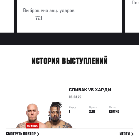
По
Выброшено акц. ударов
721
ИСТОРИЯ ВЫСТУПЛЕНИЙ
СПИВАК
VS
ХАРДИ
06.03.22
Раунд
Время
Метод
1
2:16
KO/TKO
ПОБЕДА
СМОТРЕТЬ ПОВТОР
ИТОГИ