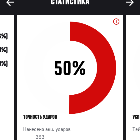
СТАТИСТИКА
6%)
14%)
50%
0%)
ТОЧНОСТЬ УДАРОВ
УСП
Нанесено акц. ударов
Те
363