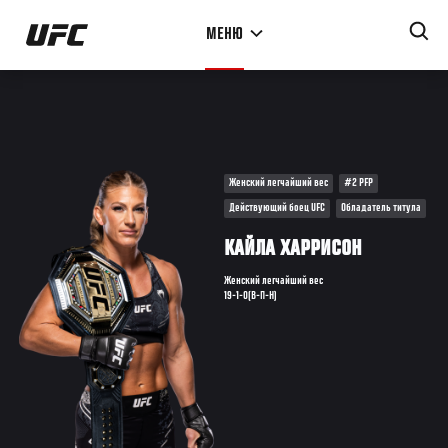
Перейти
МЕНЮ
к
основному
содержанию
Женский легчайший вес
#2 PFP
Действующий боец UFC
Обладатель титула
КАЙЛА ХАРРИСОН
Женский легчайший вес
19-1-0(В-П-Н)