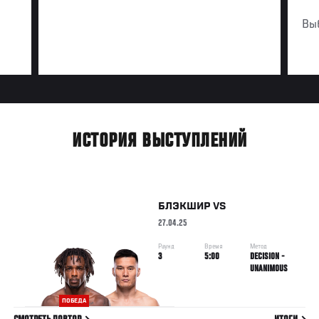
Вы
ИСТОРИЯ ВЫСТУПЛЕНИЙ
БЛЭКШИР
VS
27.04.25
Раунд
Время
Метод
3
5:00
DECISION -
UNANIMOUS
ПОБЕДА