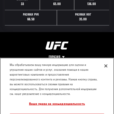
33
65.00
136.00
РАЗМАХ РУК
РАЗМАХ НОГ
66.50
35.00
ЕВРАЗИЯ
Мы обрабатываем вашу личную информацию для оценки и
улучшения наших сайтов и услуг, оказания помощи в наших
Footer
О UFC
КОНТАКТЫ
ЮР. РАЗДЕЛ
маркетинговых кампаниях и предоставления
персонализированного контента и рекламы. Нажав кнопку справа,
Про ММА
Пресс-центр
Условия
вы можете воспользоваться своими правами на
Социальная
использования
конфиденциальность. Для получения дополнительной информации
ответственность
Политика
см. наше уведомление о конфиденциальности.
Вакансии
конфиденциальности
Ваши права на конфиденциальность
Магазин