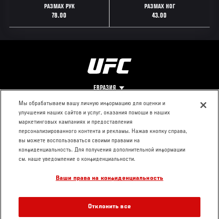
РАЗМАХ РУК
РАЗМАХ НОГ
78.00
43.00
ЕВРАЗИЯ
Мы обрабатываем вашу личную информацию для оценки и
улучшения наших сайтов и услуг, оказания помощи в наших
Footer
О UFC
КОНТАКТЫ
ЮР. РАЗДЕЛ
маркетинговых кампаниях и предоставления
персонализированного контента и рекламы. Нажав кнопку справа,
Про ММА
Пресс-центр
Условия
вы можете воспользоваться своими правами на
Социальная
использования
конфиденциальность. Для получения дополнительной информации
ответственность
Политика
см. наше уведомление о конфиденциальности.
Вакансии
конфиденциальности
Ваши права на конфиденциальность
Магазин
Отклонить все