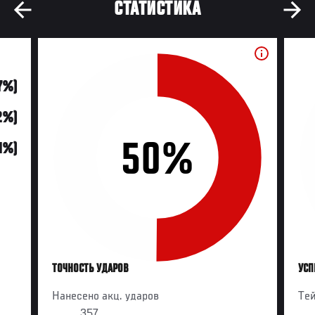
СТАТИСТИКА
7%)
2%)
50%
11%)
ТОЧНОСТЬ УДАРОВ
УСП
Нанесено акц. ударов
Те
357