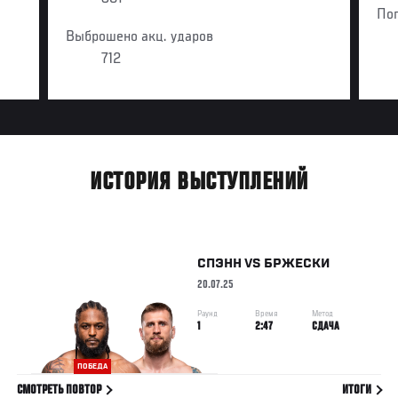
По
Выброшено акц. ударов
712
ИСТОРИЯ ВЫСТУПЛЕНИЙ
СПЭНН
VS
БРЖЕСКИ
20.07.25
Раунд
Время
Метод
1
2:47
СДАЧА
ПОБЕДА
СМОТРЕТЬ ПОВТОР
ИТОГИ