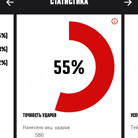
СТАТИСТИКА
5%)
13%)
55%
2%)
ТОЧНОСТЬ УДАРОВ
УСП
Нанесено акц. ударов
Те
580