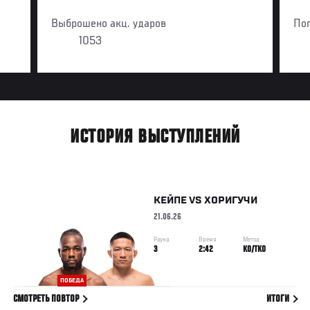
Выброшено акц. ударов
По
1053
ИСТОРИЯ ВЫСТУПЛЕНИЙ
КЕЙПЕ
VS
ХОРИГУЧИ
21.06.26
Раунд
Время
Метод
3
2:42
KO/TKO
ПОБЕДА
СМОТРЕТЬ ПОВТОР
ИТОГИ