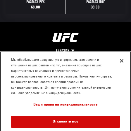
РАЗМАХ РУК
РАЗМАХ НОГ
68.00
39.00
ЕВРАЗИЯ
Мы обрабатываем вашу личную информацию для оценки и
улучшения наших сайтов и услуг, оказания помощи в наших
Footer
О UFC
КОНТАКТЫ
ЮР. РАЗДЕЛ
маркетинговых кампаниях и предоставления
персонализированного контента и рекламы. Нажав кнопку справа,
Про ММА
Пресс-центр
Условия
вы можете воспользоваться своими правами на
Социальная
использования
конфиденциальность. Для получения дополнительной информации
ответственность
Политика
см. наше уведомление о конфиденциальности.
Вакансии
конфиденциальности
Ваши права на конфиденциальность
Магазин
Отклонить все