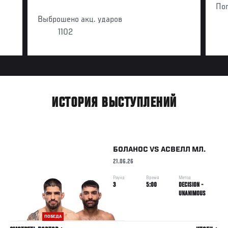
По
Выброшено акц. ударов
1102
ИСТОРИЯ ВЫСТУПЛЕНИЙ
БОЛАНОС
VS
АСВЕЛЛ МЛ.
21.06.26
Раунд
Время
Метод
3
5:00
DECISION -
UNANIMOUS
ПОБЕДА