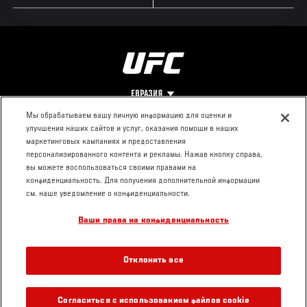
ЕВРАЗИЯ
Мы обрабатываем вашу личную информацию для оценки и
улучшения наших сайтов и услуг, оказания помощи в наших
Footer
О UFC
КОНТАКТЫ
ЮР. РАЗДЕЛ
маркетинговых кампаниях и предоставления
персонализированного контента и рекламы. Нажав кнопку справа,
Про ММА
Пресс-центр
Условия
вы можете воспользоваться своими правами на
Социальная
использования
конфиденциальность. Для получения дополнительной информации
ответственность
Политика
см. наше уведомление о конфиденциальности.
Вакансии
конфиденциальности
Ваши права на конфиденциальность
Магазин
Отклонить все
Согласиться с использованием файлов cookie