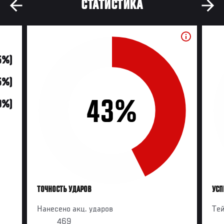
СТАТИСТИКА
5%)
5%)
43%
0%)
ТОЧНОСТЬ УДАРОВ
УСП
Нанесено акц. ударов
Те
469