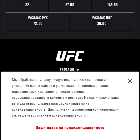
32
67.00
145.50
РАЗМАХ РУК
РАЗМАХ НОГ
72.50
36.00
ЕВРАЗИЯ
Мы обрабатываем вашу личную информацию для оценки и
улучшения наших сайтов и услуг, оказания помощи в наших
Footer
О UFC
КОНТАКТЫ
ЮР. РАЗДЕЛ
маркетинговых кампаниях и предоставления
персонализированного контента и рекламы. Нажав кнопку справа,
Про ММА
Пресс-центр
Условия
вы можете воспользоваться своими правами на
Социальная
использования
конфиденциальность. Для получения дополнительной информации
ответственность
Политика
см. наше уведомление о конфиденциальности.
Вакансии
конфиденциальности
Ваши права на конфиденциальность
Магазин