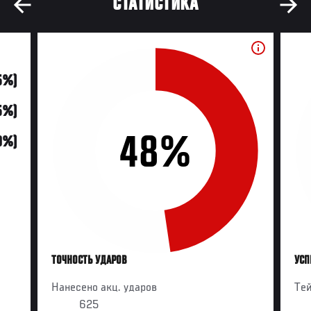
СТАТИСТИКА
15%)
5%)
48%
0%)
ТОЧНОСТЬ УДАРОВ
УСП
Нанесено акц. ударов
Те
625