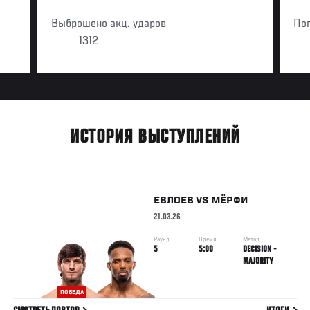
Выброшено акц. ударов
По
1312
ИСТОРИЯ ВЫСТУПЛЕНИЙ
ЕВЛОЕВ
VS
МЁРФИ
21.03.26
Раунд
Время
Метод
5
5:00
DECISION -
MAJORITY
ПОБЕДА