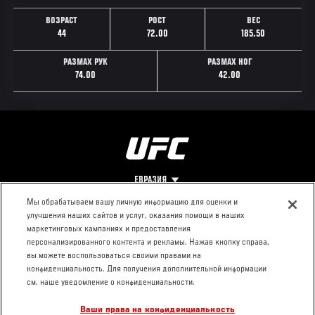
ВОЗРАСТ
РОСТ
ВЕС
44
72.00
185.50
РАЗМАХ РУК
РАЗМАХ НОГ
74.00
42.00
ЕВРАЗИЯ
Мы обрабатываем вашу личную информацию для оценки и
улучшения наших сайтов и услуг, оказания помощи в наших
Footer
О UFC
КОНТАКТЫ
ЮР. РАЗДЕЛ
маркетинговых кампаниях и предоставления
персонализированного контента и рекламы. Нажав кнопку справа,
Про ММА
Пресс-центр
Условия
вы можете воспользоваться своими правами на
Социальная
использования
конфиденциальность. Для получения дополнительной информации
ответственность
Политика
см. наше уведомление о конфиденциальности.
Вакансии
конфиденциальности
Ваши права на конфиденциальность