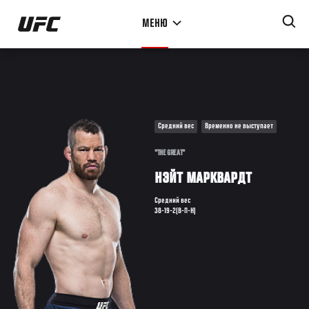
Перейти
МЕНЮ
к
основному
содержанию
Средний вес
Временно не выступает
"THE GREAT"
НЭЙТ МАРКВАРДТ
Средний вес
38-19-2(В-П-Н)