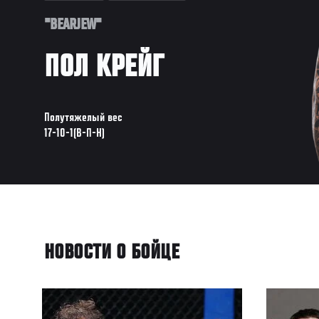
"BEARJEW"
ПОЛ КРЕЙГ
Полутяжелый вес
17-10-1(В-П-Н)
НОВОСТИ О БОЙЦЕ