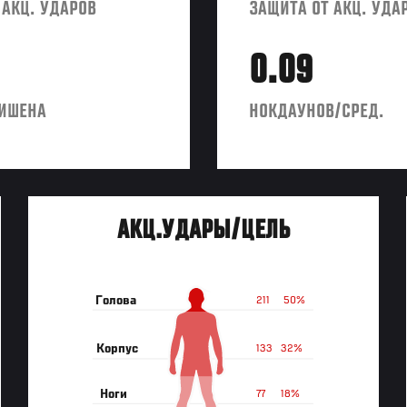
 АКЦ. УДАРОВ
ЗАЩИТА ОТ АКЦ. УДА
0.09
ИШЕНА
НОКДАУНОВ/СРЕД.
АКЦ.УДАРЫ/ЦЕЛЬ
Голова
211
50%
Корпус
133
32%
Ноги
77
18%