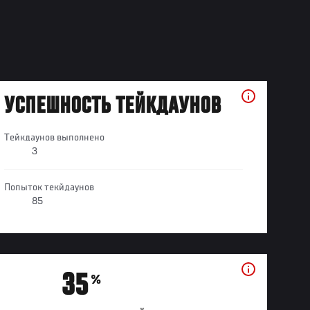
УСПЕШНОСТЬ ТЕЙКДАУНОВ
Тейкдаунов выполнено
3
Попыток текйдаунов
85
35
%