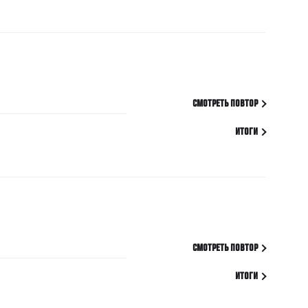
СМОТРЕТЬ ПОВТОР
ИТОГИ
СМОТРЕТЬ ПОВТОР
ИТОГИ