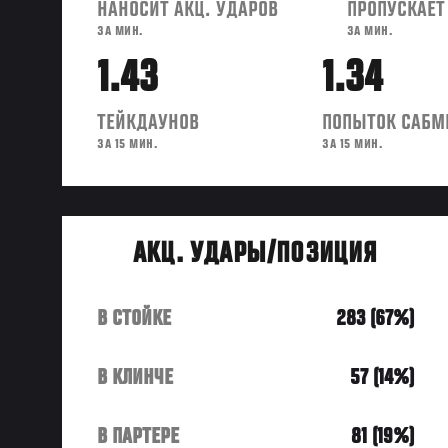
НАНОСИТ АКЦ. УДАРОВ
ПРОПУСКАЕТ
ЗА МИН.
ЗА МИН.
1.43
1.34
ТЕЙКДАУНОВ
ПОПЫТОК САБМ
ЗА 15 МИН.
ЗА 15 МИН.
АКЦ. УДАРЫ/ПОЗИЦИЯ
В СТОЙКЕ
283 (67%)
В КЛИНЧЕ
57 (14%)
В ПАРТЕРЕ
81 (19%)