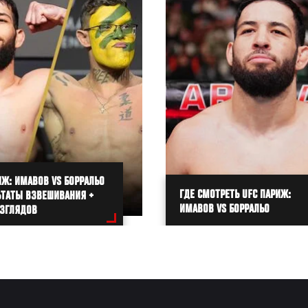
ИЖ: ИМАВОВ VS БОРРАЛЬО
ГДЕ СМОТРЕТЬ UFC ПАРИЖ:
ЬТАТЫ ВЗВЕШИВАНИЯ +
ИМАВОВ VS БОРРАЛЬО
ЗГЛЯДОВ