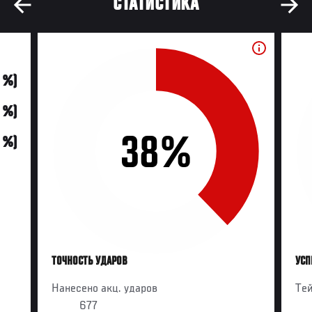
СТАТИСТИКА
0 %)
0 %)
38%
0 %)
ТОЧНОСТЬ УДАРОВ
УСП
Нанесено акц. ударов
Те
677