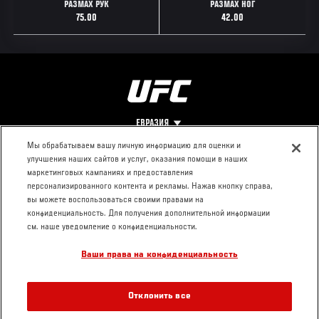
РАЗМАХ РУК
РАЗМАХ НОГ
75.00
42.00
ЕВРАЗИЯ
Мы обрабатываем вашу личную информацию для оценки и
улучшения наших сайтов и услуг, оказания помощи в наших
Footer
О UFC
КОНТАКТЫ
ЮР. РАЗДЕЛ
маркетинговых кампаниях и предоставления
персонализированного контента и рекламы. Нажав кнопку справа,
Про ММА
Пресс-центр
Условия
вы можете воспользоваться своими правами на
Социальная
использования
конфиденциальность. Для получения дополнительной информации
ответственность
Политика
см. наше уведомление о конфиденциальности.
Вакансии
конфиденциальности
Ваши права на конфиденциальность
Магазин
Отклонить все