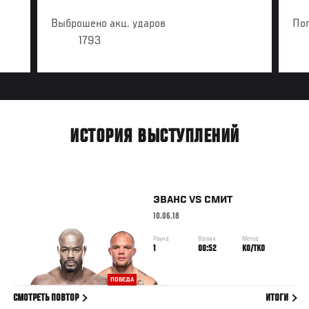
Выброшено акц. ударов
По
1793
ИСТОРИЯ ВЫСТУПЛЕНИЙ
ЭВАНС
VS
СМИТ
10.06.18
Раунд
Время
Метод
1
00:52
KO/TKO
ПОБЕДА
СМОТРЕТЬ ПОВТОР
ИТОГИ