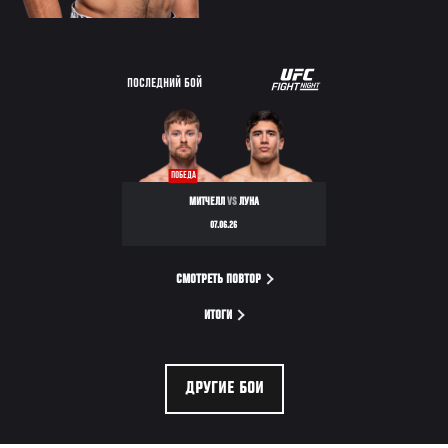
ПОСЛЕДНИЙ БОЙ
ПОБЕДА
МИТЧЕЛЛ
VS
ЛУНА
07.06.26
СМОТРЕТЬ ПОВТОР
ИТОГИ
ДРУГИЕ БОИ