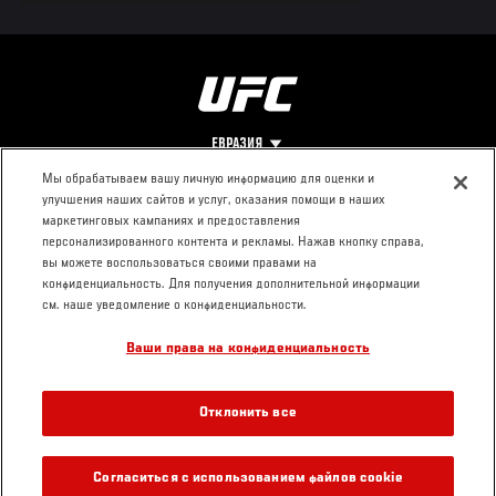
ЕВРАЗИЯ
Мы обрабатываем вашу личную информацию для оценки и
улучшения наших сайтов и услуг, оказания помощи в наших
Footer
О UFC
КОНТАКТЫ
ЮР. РАЗДЕЛ
маркетинговых кампаниях и предоставления
персонализированного контента и рекламы. Нажав кнопку справа,
Про ММА
Пресс-центр
Условия
вы можете воспользоваться своими правами на
Социальная
использования
конфиденциальность. Для получения дополнительной информации
ответственность
Политика
см. наше уведомление о конфиденциальности.
Вакансии
конфиденциальности
Ваши права на конфиденциальность
Магазин
Отклонить все
Согласиться с использованием файлов cookie