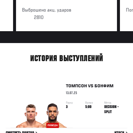
Выброшено акц. ударов
По
2810
ИСТОРИЯ ВЫСТУПЛЕНИЙ
ТОМПСОН
VS
БОНФИМ
13.07.25
Раунд
Время
Метод
3
5:00
DECISION -
SPLIT
ПОБЕДА