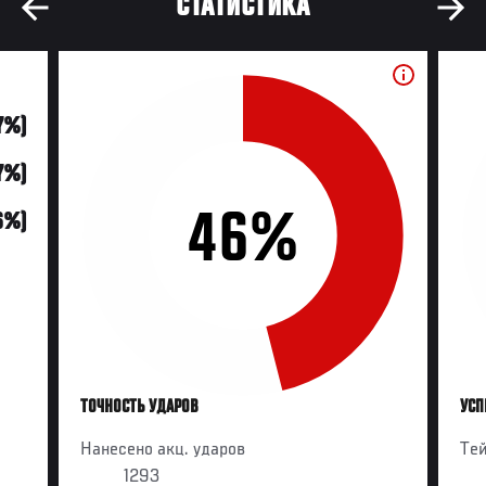
СТАТИСТИКА
7%)
7%)
46%
(6%)
ТОЧНОСТЬ УДАРОВ
УСП
Нанесено акц. ударов
Те
1293