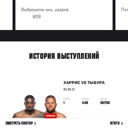
Выброшено акц. ударов
По
809
ИСТОРИЯ ВЫСТУПЛЕНИЙ
ХАРРИС
VS
ТЫБУРА
06.06.21
Раунд
Время
Метод
1
4:06
KO/TKO
ПОБЕДА
СМОТРЕТЬ ПОВТОР
ИТОГИ