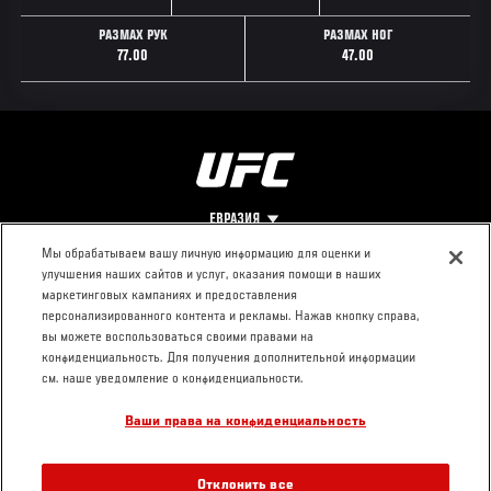
РАЗМАХ РУК
РАЗМАХ НОГ
77.00
47.00
ЕВРАЗИЯ
Мы обрабатываем вашу личную информацию для оценки и
улучшения наших сайтов и услуг, оказания помощи в наших
Footer
О UFC
КОНТАКТЫ
ЮР. РАЗДЕЛ
маркетинговых кампаниях и предоставления
персонализированного контента и рекламы. Нажав кнопку справа,
Про ММА
Пресс-центр
Условия
вы можете воспользоваться своими правами на
Социальная
использования
конфиденциальность. Для получения дополнительной информации
ответственность
Политика
см. наше уведомление о конфиденциальности.
Вакансии
конфиденциальности
Ваши права на конфиденциальность
Магазин
Отклонить все