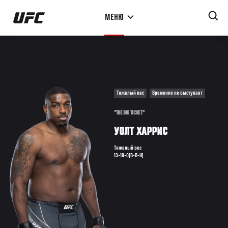
Перейти
МЕНЮ
к
основному
содержанию
Тяжелый вес
Временно не выступает
"THE BIG TICKET"
УОЛТ ХАРРИС
Тяжелый вес
13-10-0(В-П-Н)