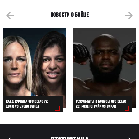
НОВОСТИ О БОЙЦЕ
КАРД ТУРНИРА UFC ВЕГАС 77:
РЕЗУЛЬТАТЫ И БОНУСЫ UFC ВЕГАС
ХОЛМ VS БУЭНО СИЛВА
28: РОЗЕНСТРАЙК VS САКАИ