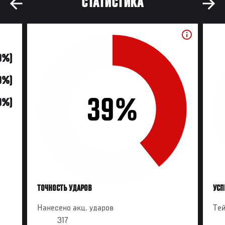
СТАТИСТИКА
00%)
0%)
39%
0%)
ТОЧНОСТЬ УДАРОВ
УСП
Нанесено акц. ударов
Те
317