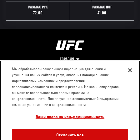
РАЗМАХ РУК
РАЗМАХ НОГ
72.00
41.00
ЕВРАЗИЯ
Мы обрабатываем вашу личную информацию для оценки и
улучшения наших сайтов и услуг, оказания помощи в наших
Footer
О UFC
КОНТАКТЫ
ЮР. РАЗДЕЛ
маркетинговых кампаниях и предоставления
персонализированного контента и рекламы. Нажав кнопку справа,
Про ММА
Пресс-центр
Условия
вы можете воспользоваться своими правами на
Социальная
использования
конфиденциальность. Для получения дополнительной информации
ответственность
Политика
см. наше уведомление о конфиденциальности.
Вакансии
конфиденциальности
Ваши права на конфиденциальность
Магазин
Отклонить все