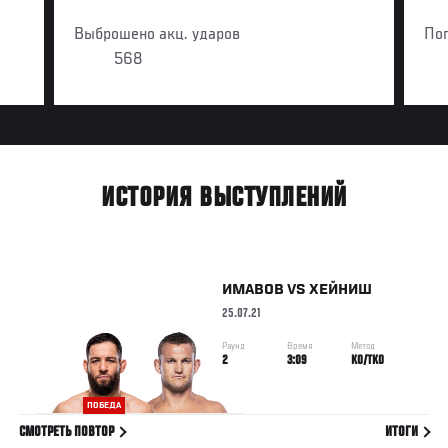
Выброшено акц. ударов
По
568
ИСТОРИЯ ВЫСТУПЛЕНИЙ
ИМАВОВ
VS
ХЕЙНИШ
25.07.21
Раунд
Время
Метод
2
3:09
KO/TKO
ПОБЕДА
СМОТРЕТЬ ПОВТОР
ИТОГИ