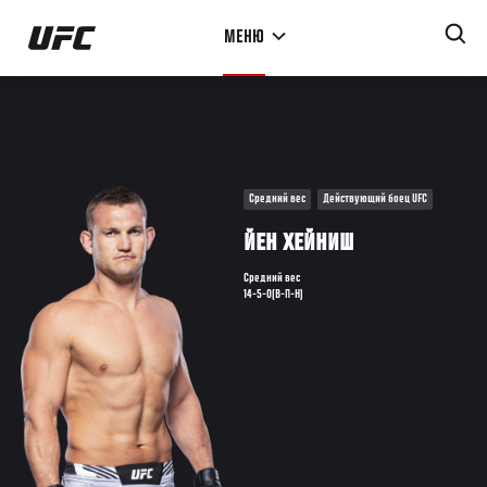
Перейти
МЕНЮ
к
основному
содержанию
Средний вес
Действующий боец UFC
ЙЕН ХЕЙНИШ
Средний вес
14-5-0(В-П-Н)