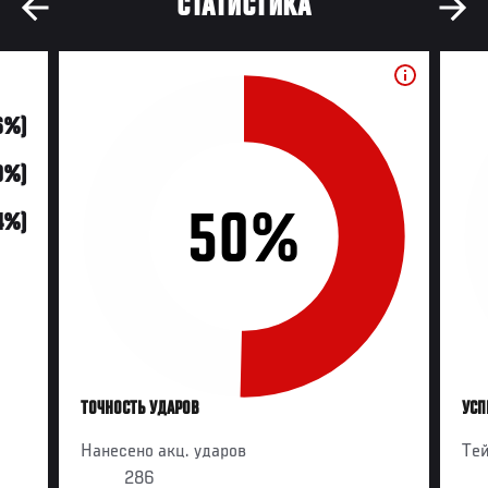
СТАТИСТИКА
6%)
0%)
50%
14%)
ТОЧНОСТЬ УДАРОВ
УСП
Нанесено акц. ударов
Те
286