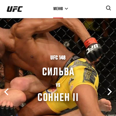
Перейти
МЕНЮ
к
основному
содержанию
UFC 148
СИЛЬВА
VS
СОННЕН II