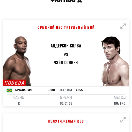
СРЕДНИЙ ВЕС ТИТУЛЬНЫЙ БОЙ
АНДЕРСОН
СИЛВА
VS
ЧЭЙЛ
СОННЕН
ПОБЕДА
-280
ШАНСЫ
+255
БРАЗИЛИЯ
РАУНД
ВРЕМЯ
МЕТОД
2
00:01:55
KO/TKO
ПОЛУТЯЖЕЛЫЙ ВЕС