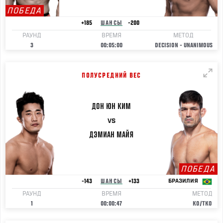
ПОБЕДА
+185
ШАНСЫ
-200
РАУНД
ВРЕМЯ
МЕТОД
3
00:05:00
DECISION - UNANIMOUS
ПОЛУСРЕДНИЙ ВЕС
ДОН ЮН
КИМ
VS
ДЭМИАН
МАЙЯ
ПОБЕДА
-143
ШАНСЫ
+133
БРАЗИЛИЯ
РАУНД
ВРЕМЯ
МЕТОД
1
00:00:47
KO/TKO