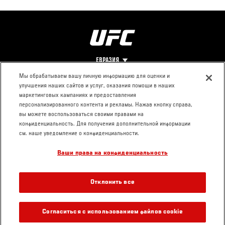
ЕВРАЗИЯ
Мы обрабатываем вашу личную информацию для оценки и
улучшения наших сайтов и услуг, оказания помощи в наших
Footer
О UFC
КОНТАКТЫ
ЮР. РАЗДЕЛ
маркетинговых кампаниях и предоставления
персонализированного контента и рекламы. Нажав кнопку справа,
Про ММА
Пресс-центр
Условия
вы можете воспользоваться своими правами на
Социальная
использования
конфиденциальность. Для получения дополнительной информации
ответственность
Политика
см. наше уведомление о конфиденциальности.
Вакансии
конфиденциальности
Ваши права на конфиденциальность
Магазин
Отклонить все
UFC 200
Согласиться с использованием файлов cookie
ГДЕ СМОТРЕТЬ?
10.07.16 / 02:00 UTC