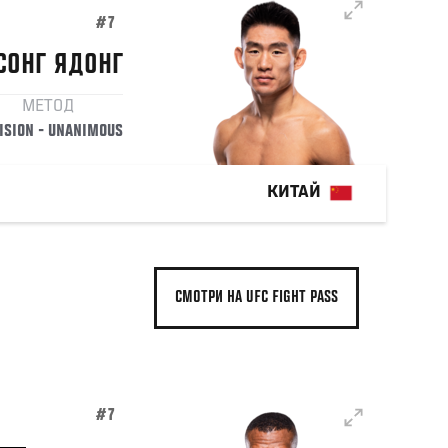
#7
СОНГ
ЯДОНГ
МЕТОД
ISION - UNANIMOUS
КИТАЙ
СМОТРИ НА UFC FIGHT PASS
#7