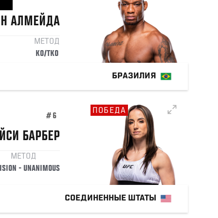
ОН
АЛМЕЙДА
МЕТОД
KO/TKO
БРАЗИЛИЯ
ПОБЕДА
#6
ЙСИ
БАРБЕР
МЕТОД
ISION - UNANIMOUS
СОЕДИНЕННЫЕ ШТАТЫ