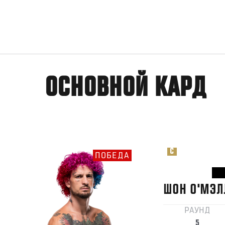
ОСНОВНОЙ КАРД
C
ПОБЕДА
ШОН
О'МЭЛ
РАУНД
5