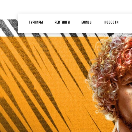
Перейти
к
Main
основному
ТУРНИРЫ
РЕЙТИНГИ
БОЙЦЫ
НОВОСТИ
navigation
содержанию