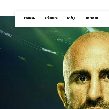
Перейти
к
Main
основному
ТУРНИРЫ
РЕЙТИНГИ
БОЙЦЫ
НОВОСТИ
navigation
содержанию