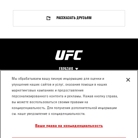
РАССКАЗАТЬ ДРУЗЬЯМ
ЕВРАЗИЯ
Мы обрабатываем вашу личную информацию для оценки и
улучшения наших сайтов и услуг, оказания помощи в наших
Footer
О UFC
КОНТАКТЫ
ЮР. РАЗДЕЛ
маркетинговых кампаниях и предоставления
персонализированного контента и рекламы. Нажав кнопку справа,
Про ММА
Пресс-центр
Условия
вы можете воспользоваться своими правами на
Социальная
использования
конфиденциальность. Для получения дополнительной информации
ответственность
Политика
см. наше уведомление о конфиденциальности.
Вакансии
конфиденциальности
Ваши права на конфиденциальность
Магазин