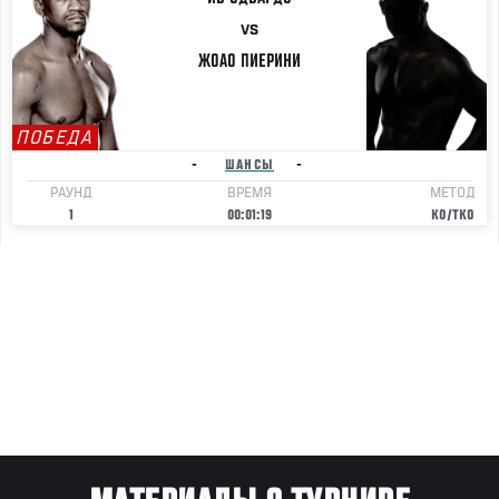
VS
ЖОАО
ПИЕРИНИ
ПОБЕДА
-
ШАНСЫ
-
РАУНД
ВРЕМЯ
МЕТОД
1
00:01:19
KO/TKO