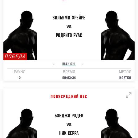
ВИЛЬЯМИ
ФРЕЙРЕ
VS
РОДРИГО
РУАС
ПОБЕДА
-
ШАНСЫ
-
РАУНД
ВРЕМЯ
МЕТОД
2
00:03:34
KO/TKO
ПОЛУСРЕДНИЙ ВЕС
БЭНДЖИ
РЭДЕК
VS
НИК
СЕРРА