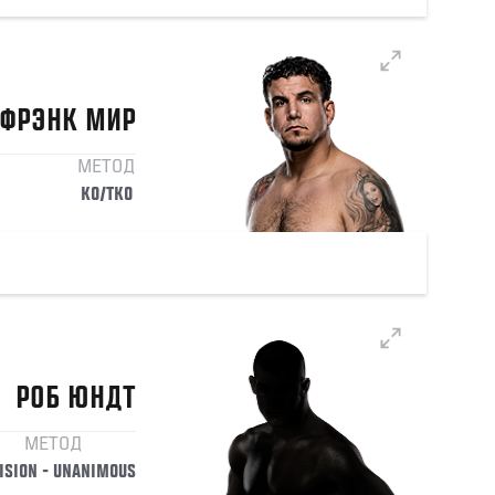
ФРЭНК
МИР
МЕТОД
KO/TKO
РОБ
ЮНДТ
МЕТОД
ISION - UNANIMOUS