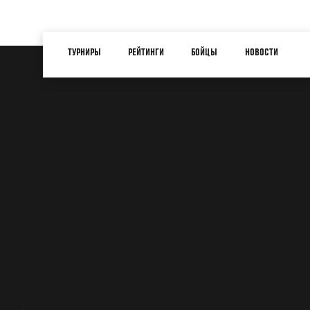
Перейти
к
Main
основному
ТУРНИРЫ
РЕЙТИНГИ
БОЙЦЫ
НОВОСТИ
navigation
содержанию