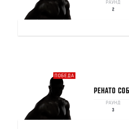
РАУНД
2
ПОБЕДА
РЕНАТО
СО
РАУНД
3