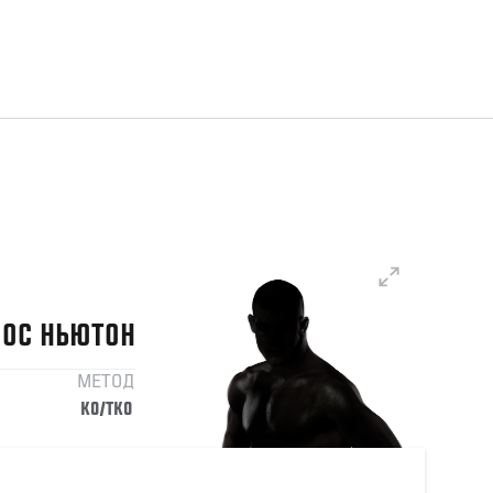
ЛОС
НЬЮТОН
МЕТОД
KO/TKO