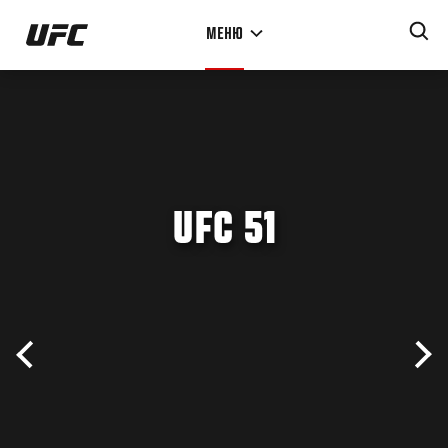
Перейти
МЕНЮ
к
основному
содержанию
UFC 51