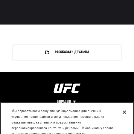
РАССКАЗАТЬ ДРУЗЬЯМ
ЕВРАЗИЯ
Мы обрабатываем вашу личную информацию для оценки и
улучшения наших сайтов и услуг, оказания помощи в наших
Footer
О UFC
КОНТАКТЫ
ЮР. РАЗДЕЛ
маркетинговых кампаниях и предоставления
персонализированного контента и рекламы. Нажав кнопку справа,
Про ММА
Пресс-центр
Условия