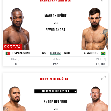
НАИЛЕГЧАЙШИЙ ВЕС
МАНЕЛЬ
КЕЙПЕ
VS
БРУНО
СИЛВА
ПОБЕДА
-425
ШАНСЫ
+330
ПОРТУГАЛИЯ
БРАЗИЛИЯ
РАУНД
ВРЕМЯ
МЕТОД
3
1:57
KO/TKO
ПОЛУТЯЖЕЛЫЙ ВЕС
ВЫСТУПЛЕНИЕ ВЕЧЕРА
ВИТОР
ПЕТРИНО
VS