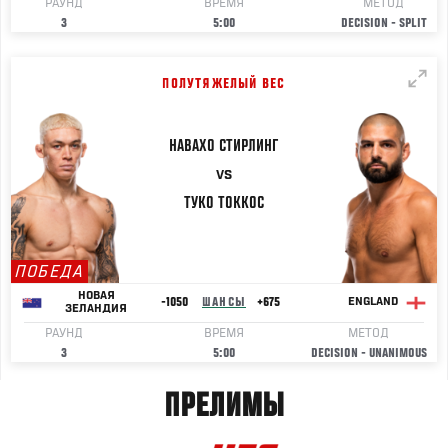
РАУНД
ВРЕМЯ
МЕТОД
3
5:00
DECISION - SPLIT
ПОЛУТЯЖЕЛЫЙ ВЕС
НАВАХО
СТИРЛИНГ
VS
ТУКО
ТОККОС
ПОБЕДА
НОВАЯ
-1050
ШАНСЫ
+675
ENGLAND
ЗЕЛАНДИЯ
РАУНД
ВРЕМЯ
МЕТОД
3
5:00
DECISION - UNANIMOUS
ПРЕЛИМЫ