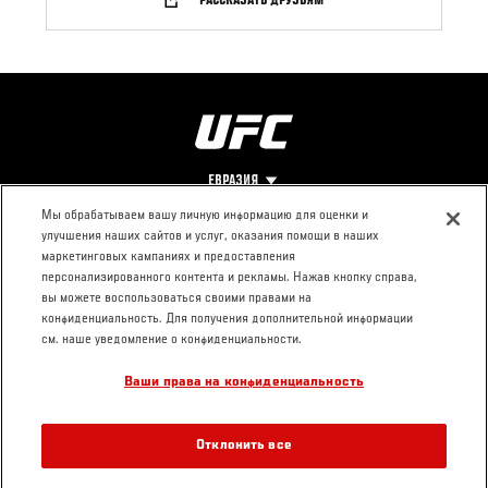
РАССКАЗАТЬ ДРУЗЬЯМ
ЕВРАЗИЯ
Мы обрабатываем вашу личную информацию для оценки и
улучшения наших сайтов и услуг, оказания помощи в наших
Footer
О UFC
КОНТАКТЫ
ЮР. РАЗДЕЛ
маркетинговых кампаниях и предоставления
персонализированного контента и рекламы. Нажав кнопку справа,
Про ММА
Пресс-центр
Условия
вы можете воспользоваться своими правами на
Социальная
использования
конфиденциальность. Для получения дополнительной информации
ответственность
Политика
см. наше уведомление о конфиденциальности.
Вакансии
конфиденциальности
Ваши права на конфиденциальность
Магазин
Отклонить все