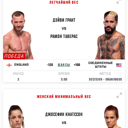
ЛЕГЧАЙШИЙ ВЕС
ДЭЙВИ
ГРАНТ
VS
РАМОН
ТАВЕРАС
ПОБЕДА
СОЕДИНЕННЫЕ
-120
ШАНСЫ
+100
ENGLAND
ШТАТЫ
РАУНД
ВРЕМЯ
МЕТОД
3
5:00
DECISION - UNANIMOUS
ЖЕНСКИЙ МИНИМАЛЬНЫЙ ВЕС
ДЖОСЕФИН
КНАТССОН
VS