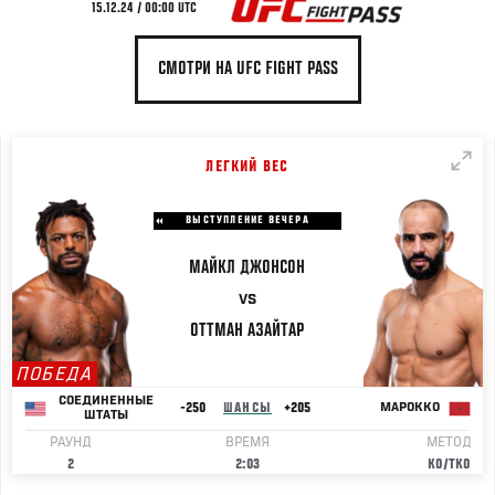
15.12.24 / 00:00 UTC
СМОТРИ НА UFC FIGHT PASS
ЛЕГКИЙ ВЕС
ВЫСТУПЛЕНИЕ ВЕЧЕРА
МАЙКЛ
ДЖОНСОН
VS
ОТТМАН
АЗАЙТАР
ПОБЕДА
СОЕДИНЕННЫЕ
-250
ШАНСЫ
+205
МАРОККО
ШТАТЫ
РАУНД
ВРЕМЯ
МЕТОД
2
2:03
KO/TKO