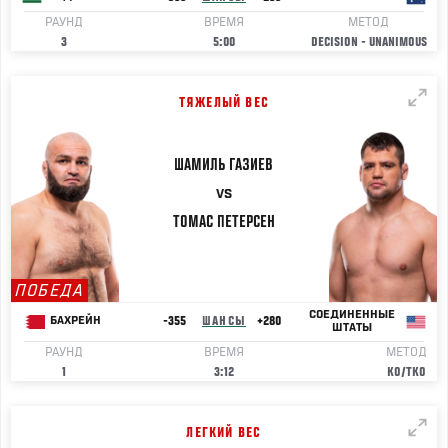
РАУНД
ВРЕМЯ
МЕТОД
3
5:00
DECISION - UNANIMOUS
ТЯЖЕЛЫЙ ВЕС
ШАМИЛЬ
ГАЗИЕВ
VS
ТОМАС
ПЕТЕРСЕН
ПОБЕДА
СОЕДИНЕННЫЕ
-355
ШАНСЫ
+280
БАХРЕЙН
ШТАТЫ
РАУНД
ВРЕМЯ
МЕТОД
1
3:12
KO/TKO
ЛЕГКИЙ ВЕС