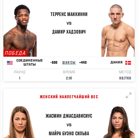
ТЕРРЕНС
МАККИННИ
VS
ДАМИР
ХАДЗОВИЧ
ПОБЕДА
СОЕДИНЕННЫЕ
-600
ШАНСЫ
+440
ДАНИЯ
ШТАТЫ
РАУНД
ВРЕМЯ
МЕТОД
1
2:01
KO/TKO
ЖЕНСКИЙ НАИЛЕГЧАЙШИЙ ВЕС
ЖАСМИН
ДЖАСДАВИСИУС
VS
МАЙРА БУЭНО
СИЛЬВА