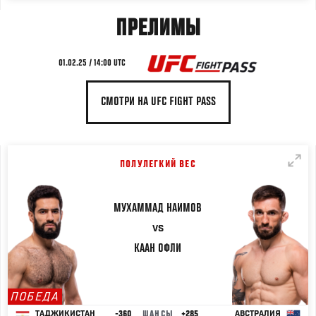
ПРЕЛИМЫ
01.02.25 / 14:00 UTC
СМОТРИ НА UFC FIGHT PASS
ПОЛУЛЕГКИЙ ВЕС
МУХАММАД
НАИМОВ
VS
КААН
ОФЛИ
ПОБЕДА
-360
ШАНСЫ
+285
ТАДЖИКИСТАН
АВСТРАЛИЯ