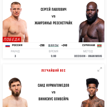
СЕРГЕЙ
ПАВЛОВИЧ
VS
ЖАИРЗИНЬО
РОЗЕНСТРАЙК
ПОБЕДА
-298
ШАНСЫ
+240
РОССИЯ
СУРИНАМ
РАУНД
ВРЕМЯ
МЕТОД
3
5:00
DECISION - UNANIMOUS
ЛЕГЧАЙШИЙ ВЕС
САИД
НУРМАГОМЕДОВ
VS
ВИНИСИУС
ОЛИВЕЙРА