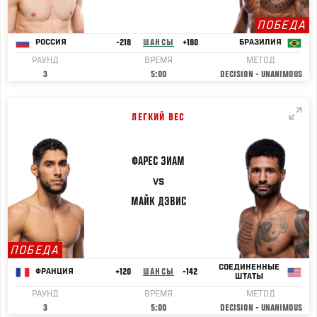
ПОБЕДА
-218
ШАНСЫ
+180
РОССИЯ
БРАЗИЛИЯ
РАУНД
ВРЕМЯ
МЕТОД
3
5:00
DECISION - UNANIMOUS
ЛЕГКИЙ ВЕС
ФАРЕС
ЗИАМ
VS
МАЙК
ДЭВИС
ПОБЕДА
СОЕДИНЕННЫЕ
+120
ШАНСЫ
-142
ФРАНЦИЯ
ШТАТЫ
РАУНД
ВРЕМЯ
МЕТОД
3
5:00
DECISION - UNANIMOUS