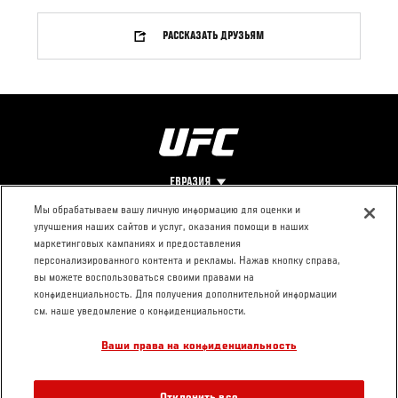
РАССКАЗАТЬ ДРУЗЬЯМ
ЕВРАЗИЯ
Мы обрабатываем вашу личную информацию для оценки и
улучшения наших сайтов и услуг, оказания помощи в наших
Footer
О UFC
КОНТАКТЫ
ЮР. РАЗДЕЛ
маркетинговых кампаниях и предоставления
персонализированного контента и рекламы. Нажав кнопку справа,
Про ММА
Пресс-центр
Условия
вы можете воспользоваться своими правами на
Социальная
использования
конфиденциальность. Для получения дополнительной информации
ответственность
Политика
см. наше уведомление о конфиденциальности.
Вакансии
конфиденциальности
Ваши права на конфиденциальность
Магазин