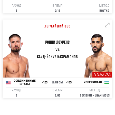
РАУНД
ВРЕМЯ
МЕТОД
3
2:19
KO/TKO
ЛЕГЧАЙШИЙ ВЕС
РОННИ
ЛОУРЕНС
VS
САИД-ЙОКУБ
КАХРАМОНОВ
ПОБЕДА
СОЕДИНЕННЫЕ
-125
ШАНСЫ
-105
УЗБЕКИСТАН
ШТАТЫ
РАУНД
ВРЕМЯ
МЕТОД
3
5:00
DECISION - UNANIMOUS