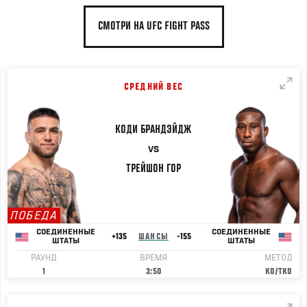
СМОТРИ НА UFC FIGHT PASS
СРЕДНИЙ ВЕС
КОДИ
БРАНДЭЙДЖ
VS
ТРЕЙШОН
ГОР
ПОБЕДА
СОЕДИНЕННЫЕ
СОЕДИНЕННЫЕ
+135
ШАНСЫ
-155
ШТАТЫ
ШТАТЫ
РАУНД
ВРЕМЯ
МЕТОД
1
3:50
KO/TKO