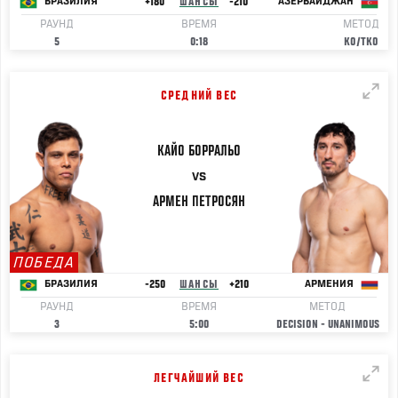
+180
ШАНСЫ
-210
БРАЗИЛИЯ
АЗЕРБАЙДЖАН
РАУНД
ВРЕМЯ
МЕТОД
5
0:18
KO/TKO
СРЕДНИЙ ВЕС
КАЙО
БОРРАЛЬО
VS
АРМЕН
ПЕТРОСЯН
ПОБЕДА
-250
ШАНСЫ
+210
БРАЗИЛИЯ
АРМЕНИЯ
РАУНД
ВРЕМЯ
МЕТОД
3
5:00
DECISION - UNANIMOUS
ЛЕГЧАЙШИЙ ВЕС