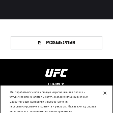
РАССКАЗАТЬ ДРУЗЬЯМ
ЕВРАЗИЯ
Мы обрабатываем вашу личную информацию для оценки и
улучшения наших сайтов и услуг, оказания помощи в наших
Footer
О UFC
КОНТАКТЫ
ЮР. РАЗДЕЛ
маркетинговых кампаниях и предоставления
персонализированного контента и рекламы. Нажав кнопку справа,
Про ММА
Пресс-центр
Условия
вы можете воспользоваться своими правами на