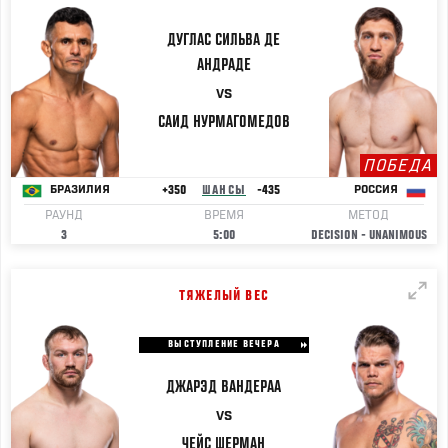
ДУГЛАС
СИЛЬВА ДЕ
АНДРАДЕ
VS
САИД
НУРМАГОМЕДОВ
ПОБЕДА
+350
ШАНСЫ
-435
БРАЗИЛИЯ
РОССИЯ
РАУНД
ВРЕМЯ
МЕТОД
3
5:00
DECISION - UNANIMOUS
ТЯЖЕЛЫЙ ВЕС
ВЫСТУПЛЕНИЕ ВЕЧЕРА
ДЖАРЭД
ВАНДЕРАА
VS
ЧЕЙС
ШЕРМАН