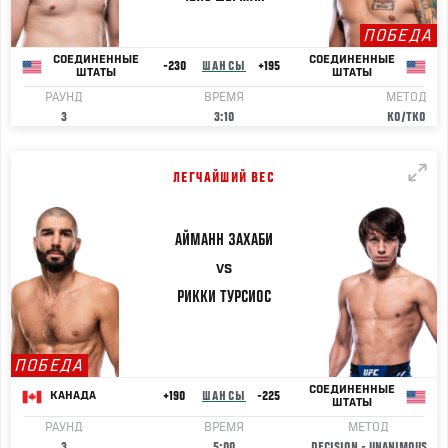
ПОБЕДА
СОЕДИНЕННЫЕ
СОЕДИНЕННЫЕ
-230
ШАНСЫ
+195
ШТАТЫ
ШТАТЫ
РАУНД
ВРЕМЯ
МЕТОД
3
3:10
KO/TKO
ЛЕГЧАЙШИЙ ВЕС
АЙМАНН
ЗАХАБИ
VS
РИККИ
ТУРСИОС
ПОБЕДА
СОЕДИНЕННЫЕ
+190
ШАНСЫ
-225
КАНАДА
ШТАТЫ
РАУНД
ВРЕМЯ
МЕТОД
3
5:00
DECISION - UNANIMOUS