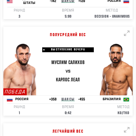
-142
ШАНСЫ
+120
РОССИЯ
ШТАТЫ
РАУНД
ВРЕМЯ
МЕТОД
3
5:00
DECISION - UNANIMOUS
ПОЛУСРЕДНИЙ ВЕС
ВЫСТУПЛЕНИЕ ВЕЧЕРА
МУСЛИМ
САЛИХОВ
VS
КАРЛОС
ЛЕАЛ
ПОБЕДА
+350
ШАНСЫ
-455
РОССИЯ
БРАЗИЛИЯ
РАУНД
ВРЕМЯ
МЕТОД
1
0:42
KO/TKO
ЛЕГЧАЙШИЙ ВЕС