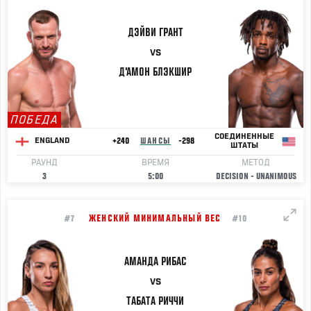
ДЭЙВИ
ГРАНТ
VS
Д'АМОН
БЛЭКШИР
ПОБЕДА
СОЕДИНЕННЫЕ
+240
ШАНСЫ
-298
ENGLAND
ШТАТЫ
РАУНД
ВРЕМЯ
МЕТОД
3
5:00
DECISION - UNANIMOUS
ЖЕНСКИЙ МИНИМАЛЬНЫЙ ВЕС
#7
#10
АМАНДА
РИБАС
VS
ТАБАТА
РИЧЧИ