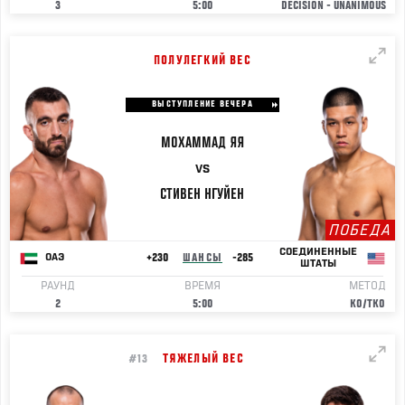
3
5:00
DECISION - UNANIMOUS
ПОЛУЛЕГКИЙ ВЕС
ВЫСТУПЛЕНИЕ ВЕЧЕРА
МОХАММАД
ЯЯ
VS
СТИВЕН
НГУЙЕН
ПОБЕДА
СОЕДИНЕННЫЕ
+230
ШАНСЫ
-285
ОАЭ
ШТАТЫ
РАУНД
ВРЕМЯ
МЕТОД
2
5:00
KO/TKO
ТЯЖЕЛЫЙ ВЕС
#13