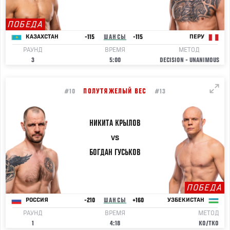
ПОБЕДА
-115
ШАНСЫ
-115
КАЗАХСТАН
ПЕРУ
РАУНД
ВРЕМЯ
МЕТОД
3
5:00
DECISION - UNANIMOUS
ПОЛУТЯЖЕЛЫЙ ВЕС
#10
#13
НИКИТА
КРЫЛОВ
VS
БОГДАН
ГУСЬКОВ
ПОБЕДА
-210
ШАНСЫ
+160
РОССИЯ
УЗБЕКИСТАН
РАУНД
ВРЕМЯ
МЕТОД
1
4:18
KO/TKO