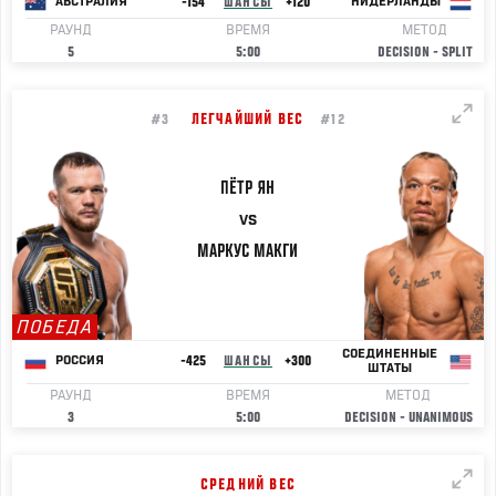
-154
ШАНСЫ
+120
АВСТРАЛИЯ
НИДЕРЛАНДЫ
РАУНД
ВРЕМЯ
МЕТОД
5
5:00
DECISION - SPLIT
ЛЕГЧАЙШИЙ ВЕС
#3
#12
ПЁТР
ЯН
VS
МАРКУС
МАКГИ
ПОБЕДА
СОЕДИНЕННЫЕ
-425
ШАНСЫ
+300
РОССИЯ
ШТАТЫ
РАУНД
ВРЕМЯ
МЕТОД
3
5:00
DECISION - UNANIMOUS
СРЕДНИЙ ВЕС