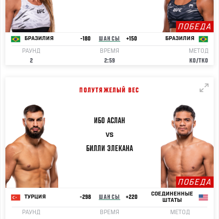
ПОБЕДА
-180
ШАНСЫ
+150
БРАЗИЛИЯ
БРАЗИЛИЯ
РАУНД
ВРЕМЯ
МЕТОД
2
2:59
KO/TKO
ПОЛУТЯЖЕЛЫЙ ВЕС
ИБО
АСЛАН
VS
БИЛЛИ
ЭЛЕКАНА
ПОБЕДА
СОЕДИНЕННЫЕ
-298
ШАНСЫ
+220
ТУРЦИЯ
ШТАТЫ
РАУНД
ВРЕМЯ
МЕТОД