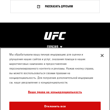
РАССКАЗАТЬ ДРУЗЬЯМ
ЕВРАЗИЯ
Мы обрабатываем вашу личную информацию для оценки и
улучшения наших сайтов и услуг, оказания помощи в наших
Footer
О UFC
КОНТАКТЫ
ЮР. РАЗДЕЛ
маркетинговых кампаниях и предоставления
персонализированного контента и рекламы. Нажав кнопку справа,
Про ММА
Пресс-центр
Условия
вы можете воспользоваться своими правами на
Социальная
использования
конфиденциальность. Для получения дополнительной информации
ответственность
Политика
см. наше уведомление о конфиденциальности.
Вакансии
конфиденциальности
Ваши права на конфиденциальность
Магазин
Отклонить все