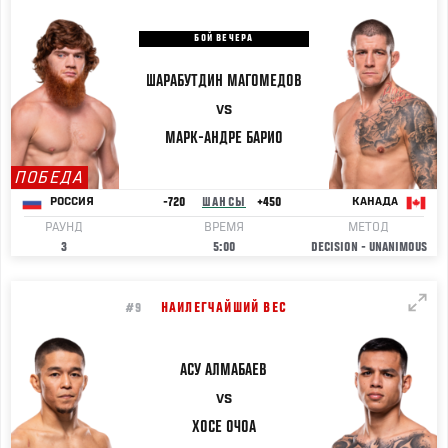
БОЙ ВЕЧЕРА
ШАРАБУТДИН
МАГОМЕДОВ
VS
МАРК-АНДРЕ
БАРИО
ПОБЕДА
-720
ШАНСЫ
+450
РОССИЯ
КАНАДА
РАУНД
ВРЕМЯ
МЕТОД
3
5:00
DECISION - UNANIMOUS
НАИЛЕГЧАЙШИЙ ВЕС
#9
АСУ
АЛМАБАЕВ
VS
ХОСЕ
ОЧОА