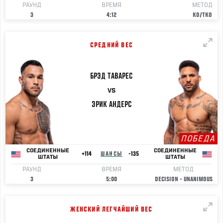
РАУНД
ВРЕМЯ
МЕТОД
3
4:12
KO/TKO
СРЕДНИЙ ВЕС
БРЭД
ТАВАРЕС
VS
ЭРИК
АНДЕРС
ПОБЕДА
СОЕДИНЕННЫЕ
СОЕДИНЕННЫЕ
+114
ШАНСЫ
-135
ШТАТЫ
ШТАТЫ
РАУНД
ВРЕМЯ
МЕТОД
3
5:00
DECISION - UNANIMOUS
ЖЕНСКИЙ ЛЕГЧАЙШИЙ ВЕС