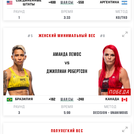
СОЕДИНЕННЫЕ
+400
ШАНСЫ
-550
АРГЕНТИНА
ШТАТЫ
РАУНД
ВРЕМЯ
МЕТОД
1
3:33
KO/TKO
ЖЕНСКИЙ МИНИМАЛЬНЫЙ ВЕС
#5
#8
АМАНДА
ЛЕМОС
VS
ДЖИЛЛИАН
РОБЕРТСОН
ПОБЕДА
+182
ШАНСЫ
-240
БРАЗИЛИЯ
КАНАДА
РАУНД
ВРЕМЯ
МЕТОД
3
5:00
DECISION - UNANIMOUS
ПОЛУЛЕГКИЙ ВЕС