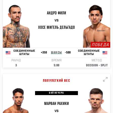
АНДРЭ
ФИЛИ
VS
ХОСЕ МИГЕЛЬ ДЕЛЬГАДО
ПОБЕДА
СОЕДИНЕННЫЕ
СОЕДИНЕННЫЕ
+350
ШАНСЫ
-500
ШТАТЫ
ШТАТЫ
РАУНД
ВРЕМЯ
МЕТОД
3
5:00
DECISION - SPLIT
ПОЛУЛЕГКИЙ ВЕС
БОЙ ВЕЧЕРА
МАРВАН
РАХИКИ
VS