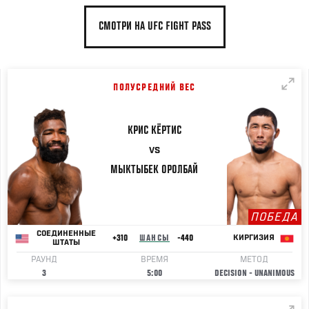
СМОТРИ НА UFC FIGHT PASS
ПОЛУСРЕДНИЙ ВЕС
КРИС
КЁРТИС
VS
МЫКТЫБЕК
ОРОЛБАЙ
ПОБЕДА
СОЕДИНЕННЫЕ
+310
ШАНСЫ
-440
КИРГИЗИЯ
ШТАТЫ
РАУНД
ВРЕМЯ
МЕТОД
3
5:00
DECISION - UNANIMOUS