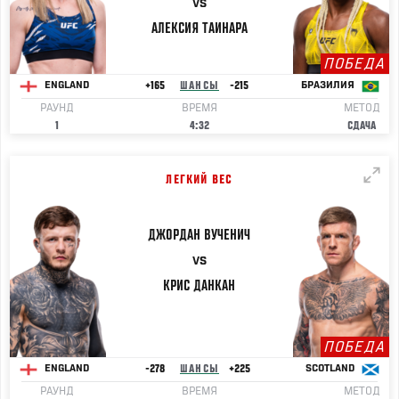
VS
АЛЕКСИЯ
ТАИНАРА
ПОБЕДА
+165
ШАНСЫ
-215
ENGLAND
БРАЗИЛИЯ
РАУНД
ВРЕМЯ
МЕТОД
1
4:32
СДАЧА
ЛЕГКИЙ ВЕС
ДЖОРДАН
ВУЧЕНИЧ
VS
КРИС
ДАНКАН
ПОБЕДА
-278
ШАНСЫ
+225
ENGLAND
SCOTLAND
РАУНД
ВРЕМЯ
МЕТОД