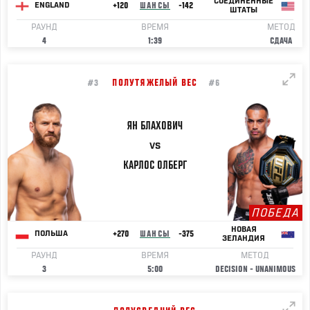
СОЕДИНЕННЫЕ
+120
ШАНСЫ
-142
ENGLAND
ШТАТЫ
РАУНД
ВРЕМЯ
МЕТОД
4
1:39
СДАЧА
ПОЛУТЯЖЕЛЫЙ ВЕС
#3
#6
ЯН
БЛАХОВИЧ
VS
КАРЛОС
ОЛБЕРГ
ПОБЕДА
НОВАЯ
+270
ШАНСЫ
-375
ПОЛЬША
ЗЕЛАНДИЯ
РАУНД
ВРЕМЯ
МЕТОД
3
5:00
DECISION - UNANIMOUS