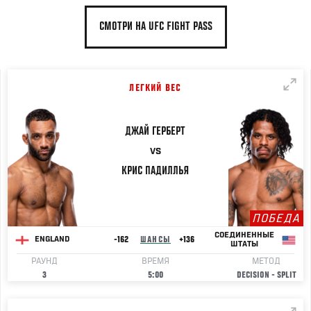
СМОТРИ НА UFC FIGHT PASS
ЛЕГКИЙ ВЕС
ДЖАЙ
ГЕРБЕРТ
VS
КРИС
ПАДИЛЛЬЯ
ПОБЕДА
СОЕДИНЕННЫЕ
-162
ШАНСЫ
+136
ENGLAND
ШТАТЫ
РАУНД
ВРЕМЯ
МЕТОД
3
5:00
DECISION - SPLIT