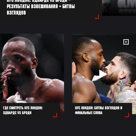
UFC ЛОНДОН: ЭДВАРДС VS БРЭДИ –
РЕЗУЛЬТАТЫ ВЗВЕШИВАНИЯ + БИТВЫ
ВЗГЛЯДОВ
ГДЕ СМОТРЕТЬ UFC ЛОНДОН:
UFC ЛОНДОН: БИТВЫ ВЗГЛЯДОВ И
ЭДВАРДС VS БРЭДИ
ФИНАЛЬНЫЕ СЛОВА