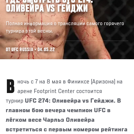
ГДЕ СМОТРЕТЬ UFC 274:
ОЛИВЕЙРА VS ГЕЙДЖИ
Полная информация о трансляции самого горячего
турнира этой весны.
ОТ UFC RUSSIA • 04.05.22
В ночь с 7 на 8 мая в Финиксе (Аризона) на
арене Footprint Center состоится
турнир
UFC 274: Оливейра vs Гейджи. В
главном бою вечера чемпион UFC в
лёгком весе Чарльз Оливейра
встретиться с первым номером рейтинга