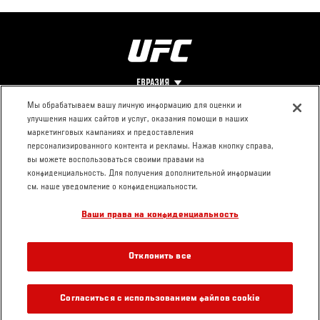
ЕВРАЗИЯ
Мы обрабатываем вашу личную информацию для оценки и
улучшения наших сайтов и услуг, оказания помощи в наших
Footer
О UFC
КОНТАКТЫ
ЮР. РАЗДЕЛ
маркетинговых кампаниях и предоставления
персонализированного контента и рекламы. Нажав кнопку справа,
Про ММА
Пресс-центр
Условия
вы можете воспользоваться своими правами на
Социальная
использования
конфиденциальность. Для получения дополнительной информации
ответственность
Политика
см. наше уведомление о конфиденциальности.
Вакансии
конфиденциальности
Ваши права на конфиденциальность
Магазин
Отклонить все
Согласиться с использованием файлов cookie