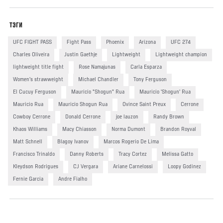
ТЭГИ
UFC FIGHT PASS
Fight Pass
Phoenix
Arizona
UFC 274
Charles Oliveira
Justin Gaethje
Lightweight
Lightweight champion
lightweight title fight
Rose Namajunas
Carla Esparza
Women's strawweight
Michael Chandler
Tony Ferguson
El Cucuy Ferguson
Mauricio "Shogun" Rua
Mauricio 'Shogun' Rua
Mauricio Rua
Mauricio Shogun Rua
Ovince Saint Preux
Cerrone
Cowboy Cerrone
Donald Cerrone
joe lauzon
Randy Brown
Khaos Williams
Macy Chiasson
Norma Dumont
Brandon Royval
Matt Schnell
Blagoy Ivanov
Marcos Rogerio De Lima
Francisco Trinaldo
Danny Roberts
Tracy Cortez
Melissa Gatto
Kleydson Rodrigues
CJ Vergara
Ariane Carnelossi
Loopy Godinez
Fernie Garcia
Andre Fialho