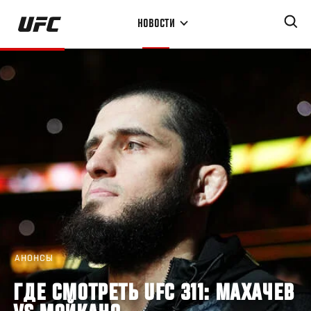
Перейти
НОВОСТИ
к
основному
содержанию
АНОНСЫ
ГДЕ СМОТРЕТЬ UFC 311: МАХАЧЕВ