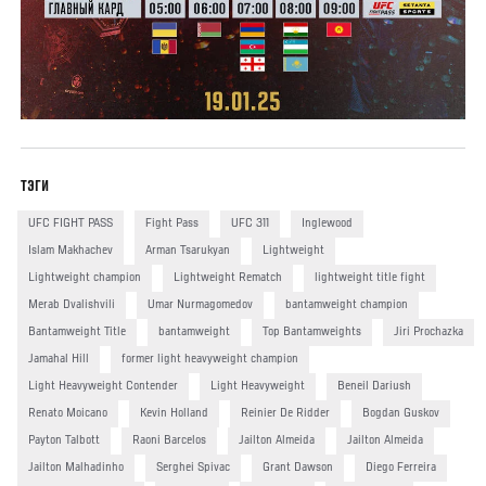
ТЭГИ
UFC FIGHT PASS
Fight Pass
UFC 311
Inglewood
Islam Makhachev
Arman Tsarukyan
Lightweight
Lightweight champion
Lightweight Rematch
lightweight title fight
Merab Dvalishvili
Umar Nurmagomedov
bantamweight champion
Bantamweight Title
bantamweight
Top Bantamweights
Jiri Prochazka
Jamahal Hill
former light heavyweight champion
Light Heavyweight Contender
Light Heavyweight
Beneil Dariush
Renato Moicano
Kevin Holland
Reinier De Ridder
Bogdan Guskov
Payton Talbott
Raoni Barcelos
Jailton Almeida
Jailton Almeida
Jailton Malhadinho
Serghei Spivac
Grant Dawson
Diego Ferreira