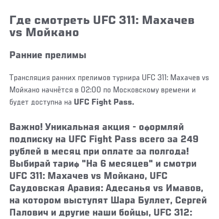
Где смотреть UFC 311: Махачев
vs Мойкано
Ранние прелимы
Трансляция ранних прелимов турнира UFC 311: Махачев vs
Мойкано начнётся в 02:00 по Московскому времени и
будет доступна на
UFC Fight Pass.
Важно! Уникальная акция - оформляй
подписку на UFC Fight Pass всего за 249
рублей в месяц при оплате за полгода!
Выбирай тариф "На 6 месяцев" и смотри
UFC 311: Махачев vs Мойкано, UFC
Саудовская Аравия: Адесанья vs Имавов,
на котором выступят Шара Буллет, Сергей
Палович и другие наши бойцы, UFC 312: