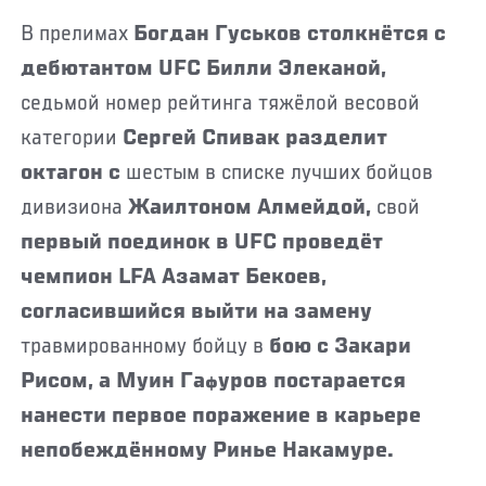
В прелимах
Богдан Гуськов столкнётся с
дебютантом UFC Билли Элеканой,
седьмой номер рейтинга тяжёлой весовой
категории
Сергей Спивак разделит
октагон с
шестым в списке лучших бойцов
дивизиона
Жаилтоном Алмейдой,
свой
первый поединок в UFC проведёт
чемпион LFA Азамат Бекоев,
согласившийся выйти на замену
травмированному бойцу в
бою с Закари
Рисом, а Муин Гафуров постарается
нанести первое поражение в карьере
непобеждённому Ринье Накамуре.