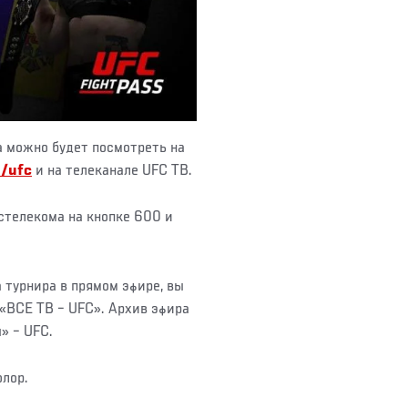
а можно будет посмотреть на
u/ufc
и на телеканале UFC ТВ.
стелекома на кнопке 600 и
 турнира в прямом эфире, вы
 «ВСЕ ТВ – UFC». Архив эфира
ы» – UFC.
олор.