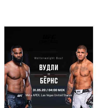
UFC
FIGHT
NIGHT
Welterweight Bout
ВУДЛИ
VS
БЁРНС
31.05.20 / 04:00 МСК
Meta APEX, Las Vegas United States