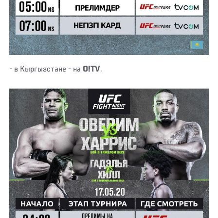
- в Кыргызстане - на
О!TV
.