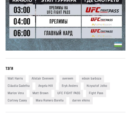
ТЭГИ
Walt Harris
Alistair Overeem
overeem
edson barboza
Cláudia Gadelha
Angela Hill
Eryk Anders
Krzysztof Jotko
Marlon Vera
Matt Brown
UFC FIGHT PASS
Fight Pass
Cortney Casey
Mara Romero Borella
darren elkins