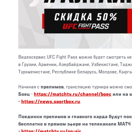
Видеосервис UFC Fight Pass можно будет смотреть не 
в Грузии, Армении, Азербайджане, Узбекистане, Тадж
Туркменистане, Республике Беларусь, Молдове, Кыргы
Начиная с
прелимов
, трансляцию турнира можно смо
Боец
-
https://matchtv.ru/channel/boec
или на м
-
https://news.sportbox.ru
.
Поединки прелимов и главного карда будут по
бесплатно
в прямом эфире на телеканале
МАТЧ
-
https://matchtv.ru/on-air