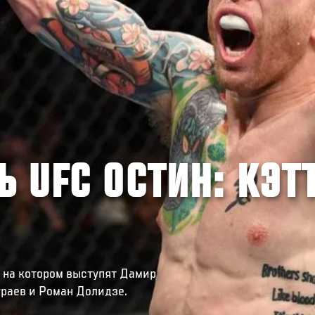
Ь UFC ОСТИН: КЭТ
 на котором выступят Дамир
ураев и Роман Долидзе.