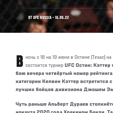
ОТ UFC RUSSIA • 16.06.22
В ночь с 18 на 19 июня в Остине (Техас) на арене Moody Center
состоится турнир
UFC Остин: Кэттер 
бою вечера четвёртый номер рейтинга
категории Келвин Кэттер встретится 
лучших бойцов дивизиона Джошем Э
Чуть раньше Альберт Дураев столкнёт
нокаута 2020 года Хоакином Бакли. Т