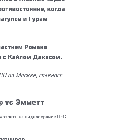
отивостояние, когда
агулов и Гурам
частием Романа
я с Кайлом Дакасом.
00 по Москве, главного
ер vs Эмметт
смотреть на видеосервисе UFC