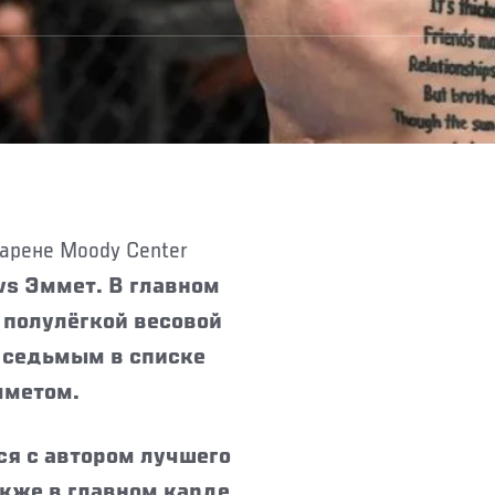
vs Эммет. В главном
 полулёгкой весовой
с седьмым в списке
мметом.
ся с автором лучшего
акже в главном карде