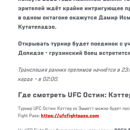
зрителей ждёт крайне интригующее пр
в одном октагоне окажутся Дамир Исм
Кутателадзе.
Открывать турнир будет поединок с у
Долидзе - грузинский боец встретитс
Трансляция ранних прелимов начнётся в 23:
карда – в 02:00.
Где смотреть UFC Остин: Кэтт
Турнир UFC Остин: Кэттер vs Эмметт можно будет по
Fight Pass:
https://ufcfightpass.com