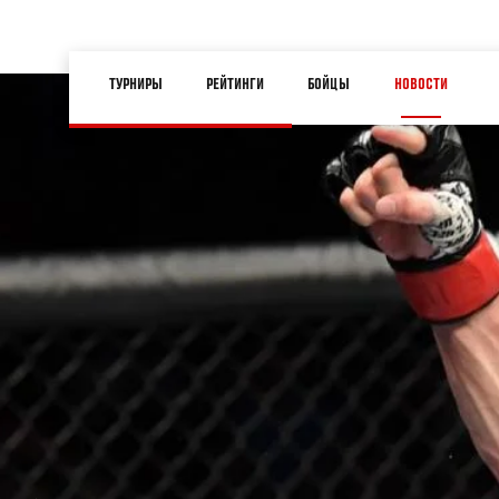
Перейти
к
Main
основному
ТУРНИРЫ
РЕЙТИНГИ
БОЙЦЫ
НОВОСТИ
navigation
содержанию