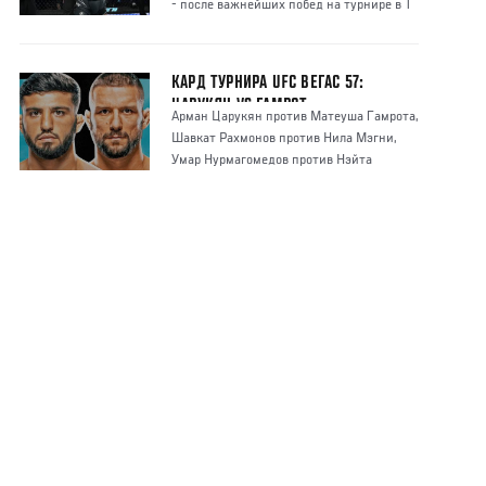
- после важнейших побед на турнире в Т
КАРД ТУРНИРА UFC ВЕГАС 57:
ЦАРУКЯН VS ГАМРОТ
Арман Царукян против Матеуша Гамрота,
Шавкат Рахмонов против Нила Мэгни,
Умар Нурмагомедов против Нэйта
Манесса - озн