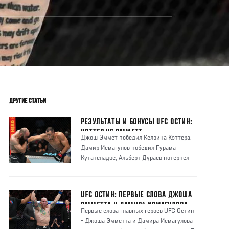
ДРУГИЕ СТАТЬИ
РЕЗУЛЬТАТЫ И БОНУСЫ UFC ОСТИН:
КЭТТЕР VS ЭММЕТТ
Джош Эммет победил Келвина Кэттера,
Дамир Исмагулов победил Гурама
Кутателадзе, Альберт Дураев потерпел
первое пораже
UFC ОСТИН: ПЕРВЫЕ СЛОВА ДЖОША
ЭММЕТТА И ДАМИРА ИСМАГУЛОВА
Первые слова главных героев UFC Остин
ПОСЛЕ ТУРНИРА
- Джоша Эмметта и Дамира Исмагулова