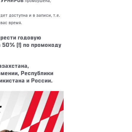
ТУРНИРОВ
промоушена,
ет доступна и в записи, т.е.
 вас время.
брести годовую
в 50% (!) по промокоду
азахстана,
рмении, Республики
икистана и России.