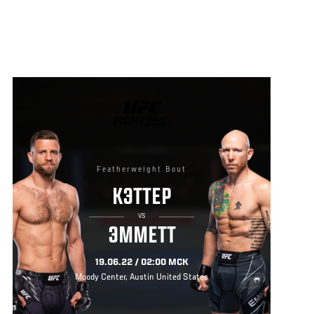
UFC
FIGHT
NIGHT
Featherweight Bout
КЭТТЕР
VS
ЭММЕТТ
19.06.22 / 02:00 МСК
Moody Center, Austin United States