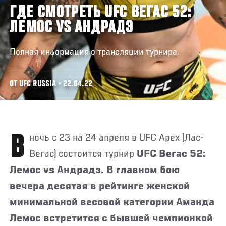
ГДЕ СМОТРЕТЬ UFC ВЕГАС 52:
ЛЕМОС VS АНДРАДЭ
Полная информация о трансляции турнира.
ОТ UFC RUSSIA • 22.04.22
В ночь с 23 на 24 апреля в UFC Apex (Лас-
Вегас) состоится турнир
UFC Вегас 52:
Лемос vs Андрадэ. В главном бою
вечера десятая в рейтинге женской
минимальной весовой категории Аманда
Лемос встретится с бывшей чемпионкой