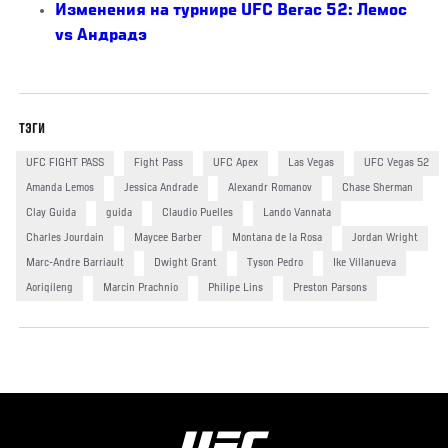
Изменения на турнире UFC Вегас 52: Лемос
vs Андрадэ
ТЭГИ
UFC FIGHT PASS
Fight Pass
UFC Apex
Las Vegas
UFC Vegas 52
Amanda Lemos
Jessica Andrade
Alexandr Romanov
Chase Sherman
Clay Guida
guida
Claudio Puelles
Lando Vannata
Charles Jourdain
Maycee Barber
Montana de la Rosa
Jordan Wright
Marc-Andre Barriault
Dwight Grant
Tyson Pedro
Ike Villanueva
Aoriqileng
Marcin Prachnio
Philipe Lins
Preston Parsons