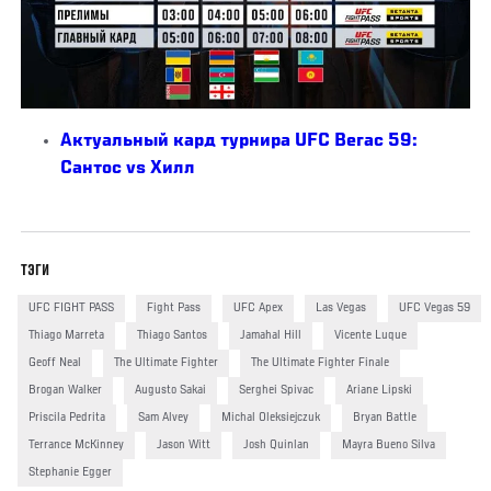
Актуальный кард турнира UFC Вегас 59:
Сантос vs Хилл
ТЭГИ
UFC FIGHT PASS
Fight Pass
UFC Apex
Las Vegas
UFC Vegas 59
Thiago Marreta
Thiago Santos
Jamahal Hill
Vicente Luque
Geoff Neal
The Ultimate Fighter
The Ultimate Fighter Finale
Brogan Walker
Augusto Sakai
Serghei Spivac
Ariane Lipski
Priscila Pedrita
Sam Alvey
Michal Oleksiejczuk
Bryan Battle
Terrance McKinney
Jason Witt
Josh Quinlan
Mayra Bueno Silva
Stephanie Egger