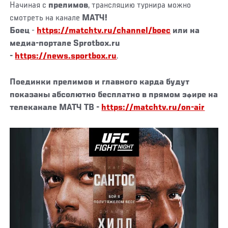
Начиная с
прелимов
, трансляцию турнира можно
смотреть на канале
МАТЧ!
Боец
-
https://matchtv.ru/channel/boec
или на
медиа-портале Sprotbox.ru
-
https://news.sportbox.ru
.
Поединки прелимов и главного карда будут
показаны
абсолютно бесплатно
в прямом эфире на
телеканале
МАТЧ ТВ
-
https://matchtv.ru/on-air