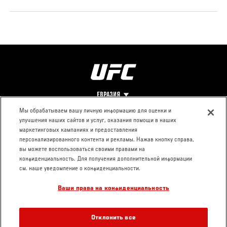
ЕВРАЗИЯ
Мы обрабатываем вашу личную информацию для оценки и
улучшения наших сайтов и услуг, оказания помощи в наших
Footer
О UFC
КОНТАКТЫ
ЮР. РАЗДЕЛ
маркетинговых кампаниях и предоставления
персонализированного контента и рекламы. Нажав кнопку справа,
Про ММА
Пресс-центр
Условия
вы можете воспользоваться своими правами на
Социальная
использования
конфиденциальность. Для получения дополнительной информации
ответственность
Политика
см. наше уведомление о конфиденциальности.
Вакансии
конфиденциальности
Ваши права на конфиденциальность
Магазин
Отклонить все