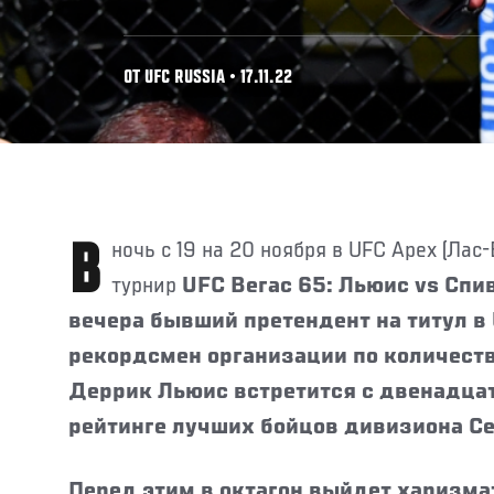
ОТ UFC RUSSIA • 17.11.22
В ночь с 19 на 20 ноября в UFC Apex (Лас-Вегас) состоится
турнир
UFC Вегас 65: Льюис vs Спи
вечера бывший претендент на титул в 
рекордсмен организации по количест
Деррик Льюис встретится с двенадца
рейтинге лучших бойцов дивизиона С
Перед этим в октагон выйдет харизм