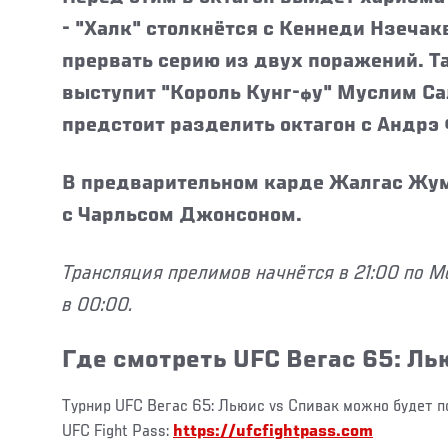
- "Халк" столкнётся с Кеннеди Нзечак
прервать серию из двух поражений. Т
выступит "Король Кунг-фу" Муслим Са
предстоит разделить октагон с Андрэ
В предварительном карде Жалгас Жум
с Чарльсом Джонсоном.
Трансляция прелимов начнётся в 21:00 по Мо
в 00:00.
Где смотреть UFC Вегас 65: Ль
Турнир UFC Вегас 65: Льюис vs Спивак можно будет 
UFC Fight Pass:
https://ufcfightpass.com