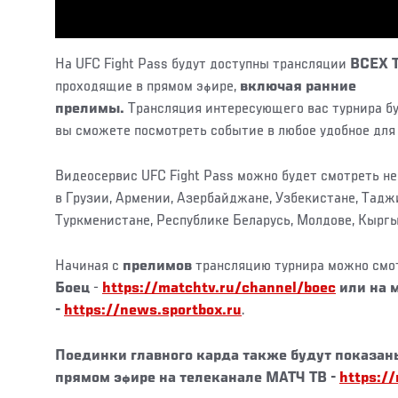
На UFC Fight Pass будут доступны трансляции
ВСЕХ 
проходящие в прямом эфире,
включая ранние
прелимы.
Трансляция интересующего вас турнира буд
вы сможете посмотреть событие в любое удобное для
Видеосервис UFC Fight Pass можно будет смотреть не 
в Грузии, Армении, Азербайджане, Узбекистане, Тадж
Туркменистане, Республике Беларусь, Молдове, Кыргы
Начиная с
прелимов
трансляцию турнира можно смо
Боец
-
https://matchtv.ru/channel/boec
или на м
-
https://news.sportbox.ru
.
Поединки главного карда также будут показан
прямом эфире на телеканале
МАТЧ ТВ
-
https://