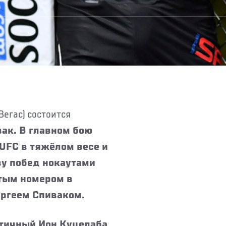
вак. В главном бою
UFC в тяжёлом весе и
ву побед нокаутами
тым номером в
ергеем Спиваком.
атичный Ион Куцелаба