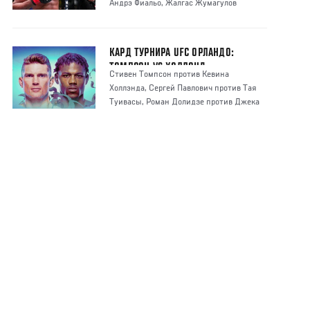
Андрэ Фиальо, Жалгас Жумагулов
уступил Чарльс
КАРД ТУРНИРА UFC ОРЛАНДО:
ТОМПСОН VS ХОЛЛЭНД
Стивен Томпсон против Кевина
Холлэнда, Сергей Павлович против Тая
Туивасы, Роман Долидзе против Джека
Херманссона - о