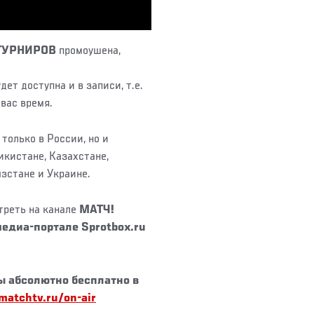
ТУРНИРОВ
промоушена,
ет доступна и в записи, т.е.
 вас время.
только в России, но и
икистане, Казахстане,
зстане и Украине.
треть на канале
МАТЧ!
едиа-портале Sprotbox.ru
ы
абсолютно бесплатно
в
matchtv.ru/on-air