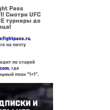
ght Pass
1! Смотри UFC
СЕ турниры до
яца!
cfightpass.ru
,
го на почту
ходит по старой
.com
, где
фный план "1+1".