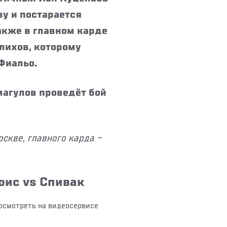
ву и постарается
акже в главном карде
лихов, которому
 Фиальо.
агулов проведёт бой
скве, главного карда –
юис vs Спивак
посмотреть на видеосервисе