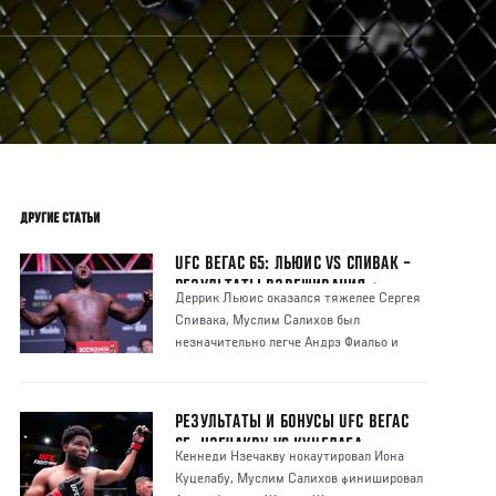
ДРУГИЕ СТАТЬИ
UFC ВЕГАС 65: ЛЬЮИС VS СПИВАК –
РЕЗУЛЬТАТЫ ВЗВЕШИВАНИЯ +
Деррик Льюис оказался тяжелее Сергея
БИТВЫ ВЗГЛЯДОВ
Спивака, Муслим Салихов был
незначительно легче Андрэ Фиальо и
другие резул
РЕЗУЛЬТАТЫ И БОНУСЫ UFC ВЕГАС
65: НЗЕЧАКВУ VS КУЦЕЛАБА
Кеннеди Нзечакву нокаутировал Иона
Куцелабу, Муслим Салихов финишировал