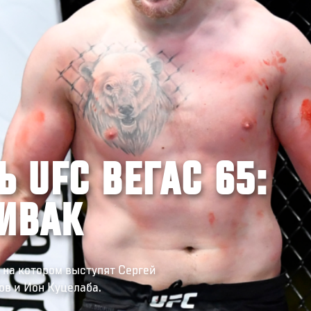
 UFC ВЕГАС 65:
ИВАК
 на котором выступят Сергей
в и Ион Куцелаба.