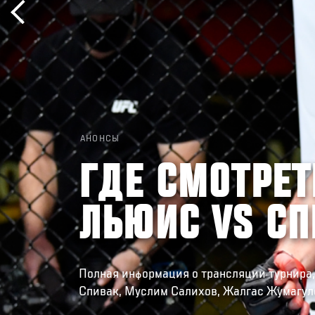
АНОНСЫ
ГДЕ СМОТРЕТЬ
ЛЬЮИС VS СП
Полная информация о трансляции турнира,
Спивак, Муслим Салихов, Жалгас Жумагуло