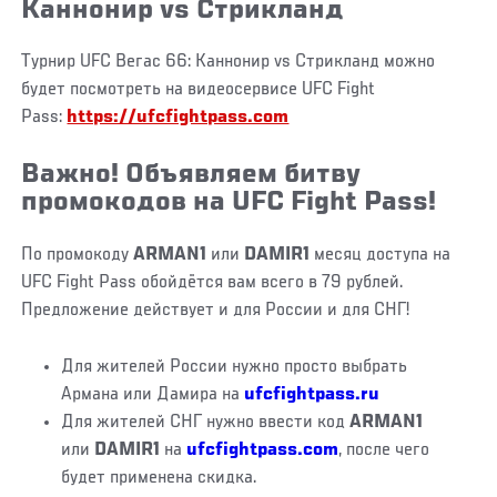
Каннонир vs Стрикланд
Турнир UFC Вегас 66: Каннонир vs Стрикланд можно
будет посмотреть на видеосервисе UFC Fight
Pass:
https://ufcfightpass.com
Важно! Объявляем битву
промокодов на UFC Fight Pass!
По промокоду
ARMAN1
или
DAMIR1
месяц доступа на
UFC Fight Pass обойдётся вам всего в 79 рублей.
Предложение действует и для России и для СНГ!
Для жителей России нужно просто выбрать
Армана или Дамира на
ufcfightpass.ru
Для жителей СНГ нужно ввести код
ARMAN1
или
DAMIR1
на
ufcfightpass.com
, после чего
будет применена скидка.