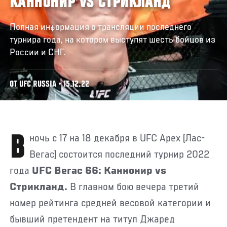
КАННОНИР VS СТРИКЛАНД
Полная информация о трансляции последнего
турнира года, на котором выступят шесть бойцов из
России и СНГ.
ОТ UFC RUSSIA • 15.12.22
В ночь с 17 на 18 декабря в UFC Apex (Лас-
Вегас) состоится последний турнир 2022
года
UFC Вегас 66: Каннонир vs
Стрикланд.
В главном бою вечера третий
номер рейтинга средней весовой категории и
бывший претендент на титул Джаред