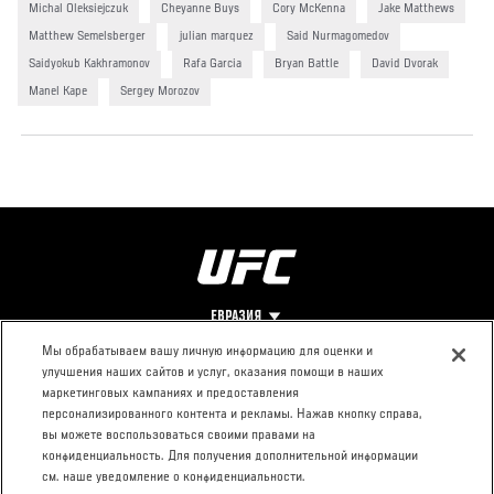
Michal Oleksiejczuk
Cheyanne Buys
Cory McKenna
Jake Matthews
Matthew Semelsberger
julian marquez
Said Nurmagomedov
Saidyokub Kakhramonov
Rafa Garcia
Bryan Battle
David Dvorak
Manel Kape
Sergey Morozov
ЕВРАЗИЯ
Мы обрабатываем вашу личную информацию для оценки и
улучшения наших сайтов и услуг, оказания помощи в наших
Footer
О UFC
КОНТАКТЫ
ЮР. РАЗДЕЛ
маркетинговых кампаниях и предоставления
персонализированного контента и рекламы. Нажав кнопку справа,
Про ММА
Пресс-центр
Условия
вы можете воспользоваться своими правами на
Социальная
использования
конфиденциальность. Для получения дополнительной информации
ответственность
Политика
см. наше уведомление о конфиденциальности.