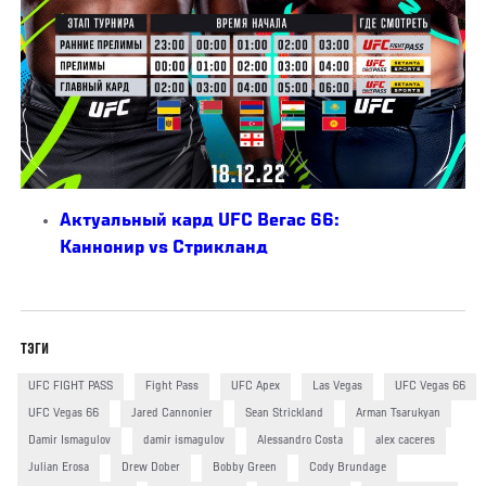
Актуальный кард UFC Вегас 66:
Каннонир vs Стрикланд
ТЭГИ
UFC FIGHT PASS
Fight Pass
UFC Apex
Las Vegas
UFC Vegas 66
UFC Vegas 66
Jared Cannonier
Sean Strickland
Arman Tsarukyan
Damir Ismagulov
damir ismagulov
Alessandro Costa
alex caceres
Julian Erosa
Drew Dober
Bobby Green
Cody Brundage